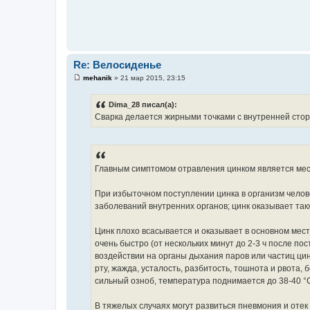
Re: Велосиденье
mehanik
»
21 мар 2015, 23:15
С
о
о
Dima_28 писал(а):
б
Сварка делается жирными точками с внутренней сто
щ
е
н
и
е
Главным симптомом отравления цинком является мест
При избыточном поступлении цинка в организм челов
заболеваний внутренних органов; цинк оказывает так
Цинк плохо всасывается и оказывает в основном ме
очень быстро (от нескольких минут до 2-3 ч после по
воздействии на органы дыхания паров или частиц цин
рту, жажда, усталость, разбитость, тошнота и рвота, 
сильный озноб, температура поднимается до 38-40 °
В тяжелых случаях могут развиться пневмония и отек