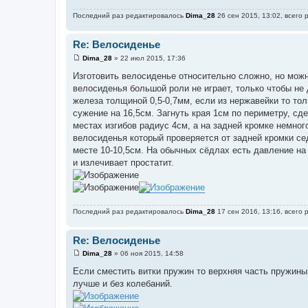
е
н
Последний раз редактировалось
Dima_28
26 сен 2015, 13:02, всего 
и
е
Re: Велосиденье
Dima_28
»
22 июл 2015, 17:36
С
о
Изготовить велосиденье относительно сложно, но можн
о
велосиденья большой роли не играет, только чтобы не
б
щ
железа толщиной 0,5-0,7мм, если из нержавейки то тол
е
сужение на 16,5см. Загнуть края 1см по периметру, сд
н
и
местах изгибов радиус 4см, а на задней кромке немног
е
велосиденья который проверяется от задней кромки се
месте 10-10,5см. На обычных сёдлах есть давление на 
и излечивает простатит.
Последний раз редактировалось
Dima_28
17 сен 2016, 13:16, всего 
Re: Велосиденье
Dima_28
»
06 ноя 2015, 14:58
С
о
Если сместить витки пружин то верхняя часть пружин
о
лучше и без колебаний.
б
щ
е