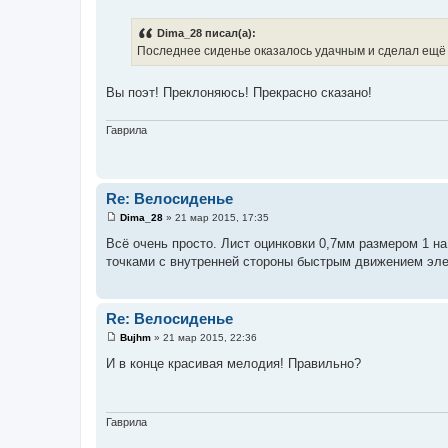
С
о
о
Dima_28 писал(а):
б
Последнее сиденье оказалось удачным и сделал ещё о
щ
е
н
и
Вы поэт! Преклоняюсь! Прекрасно сказано!
е
Гаврила
Re: Велосиденье
Dima_28
»
21 мар 2015, 17:35
С
о
Всё очень просто. Лист оцинковки 0,7мм размером 1 на
о
точками с внутренней стороны быстрым движением эле
б
щ
е
н
и
Re: Велосиденье
е
Bujhm
»
21 мар 2015, 22:36
С
о
И в конце красивая мелодия! Правильно?
о
б
щ
е
н
Гаврила
и
е