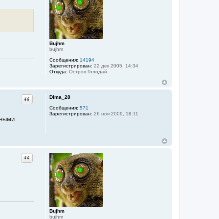
Bujhm
bujhm
Сообщения:
14194
Зарегистрирован:
22 дек 2005, 14:34
Откуда:
Остров Голодай
Dima_28
Цитата
Сообщения:
571
Зарегистрирован:
26 ноя 2009, 18:11
рными
Цитата
Bujhm
bujhm