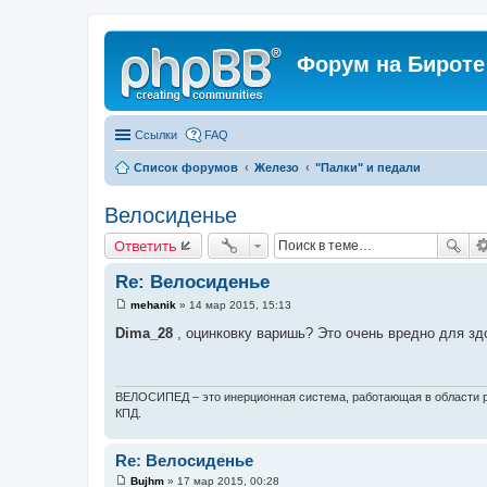
Форум на Бироте
Ссылки
FAQ
Список форумов
Железо
"Палки" и педали
Велосиденье
Ответить
Re: Велосиденье
mehanik
»
14 мар 2015, 15:13
С
о
Dima_28
, оцинковку варишь? Это очень вредно для здо
о
б
щ
е
н
ВЕЛОСИПЕД – это инерционная система, работающая в области р
и
КПД.
е
Re: Велосиденье
Bujhm
»
17 мар 2015, 00:28