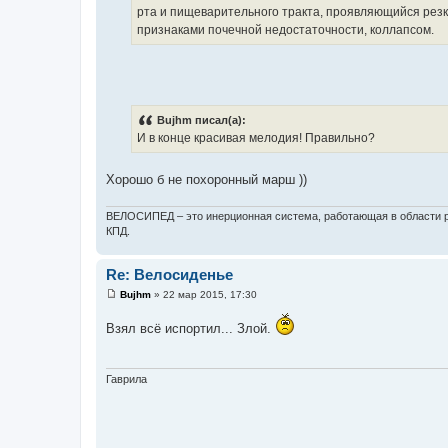
рта и пищеварительного тракта, проявляющийся резк
признаками почечной недостаточности, коллапсом.
Bujhm писал(а):
И в конце красивая мелодия! Правильно?
Хорошо б не похоронный марш ))
ВЕЛОСИПЕД – это инерционная система, работающая в области р
КПД.
Re: Велосиденье
Bujhm
»
22 мар 2015, 17:30
С
о
Взял всё испортил... Злой.
о
б
щ
е
н
Гаврила
и
е