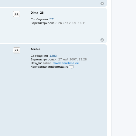
Dima_28
Цитата
Сообщения:
571
Зарегистрирован:
26 ноя 2009, 18:11
Archie
Цитата
Сообщения:
1283
Зарегистрирован:
27 май 2007, 23:28
Откуда:
Tallinn,
www.biketime.ee
Контактная информация:
К
о
н
т
а
к
т
н
а
я
и
н
ф
о
р
м
а
ц