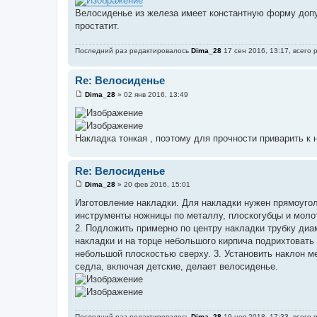
н
и
Велосиденье из железа имеет константную форму до
е
простатит.
Последний раз редактировалось
Dima_28
17 сен 2016, 13:17, всего 
Re: Велосиденье
Dima_28
»
02 янв 2016, 13:49
С
о
о
б
щ
Накладка тонкая , поэтому для прочности приварить к
е
н
и
Re: Велосиденье
е
Dima_28
»
20 фев 2016, 15:01
С
о
Изготовление накладки. Для накладки нужен прямоугол
о
инструменты ножницы по металлу, плоскогубцы и молото
б
щ
2. Подложить примерно по центру накладки трубку ди
е
накладки и на торце небольшого кирпича подрихтоват
н
и
небольшой плоскостью сверху. 3. Установить наклон м
е
седла, включая детские, делает велосиденье.
Последний раз редактировалось
Dima_28
19 ноя 2018, 17:33, всего 