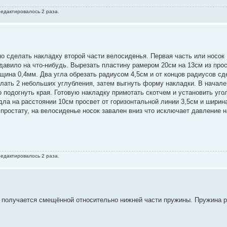
редактировалось 2 раза.
о сделать накладку второй части велосиденья. Первая часть или носок
 давило на что-нибудь. Вырезать пластину рамером 20см на 13см из прос
щина 0,4мм. Два угла обрезать радиусом 4,5см и от концов радиусов сд
елать 2 небольших углубления, затем выгнуть форму накладки. В начале
о подогнуть края. Готовую накладку примотать скотчем и установить уго
дла на расстоянии 10см просвет от горизонтальной линии 3,5см и ширин
простату, на велосиденье носок завален вниз что исключает давление н
редактировалось 2 раза.
ы получается смещённой относительно нижней части пружины. Пружина р