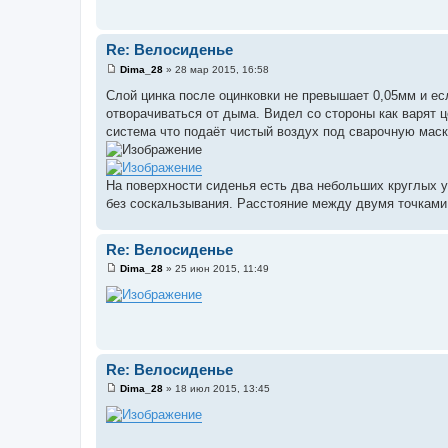
Re: Велосиденье
Dima_28
»
28 мар 2015, 16:58
С
о
Слой цинка после оцинковки не превышает 0,05мм и есл
о
отворачиваться от дыма. Видел со стороны как варят 
б
щ
система что подаёт чистый воздух под сварочную маск
е
н
и
е
На поверхности сиденья есть два небольших круглых 
без соскальзывания. Расстояние между двумя точками
Re: Велосиденье
Dima_28
»
25 июн 2015, 11:49
С
о
о
б
щ
е
н
и
Re: Велосиденье
е
Dima_28
»
18 июл 2015, 13:45
С
о
о
б
щ