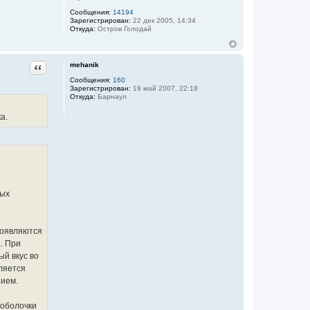
Сообщения:
14194
Зарегистрирован:
22 дек 2005, 14:34
Откуда:
Остров Голодай
mehanik
Цитата
Сообщения:
160
Зарегистрирован:
19 май 2007, 22:18
Откуда:
Барнаул
а.
вых
появляются
. При
ый вкус во
вляется
нием.
 оболочки