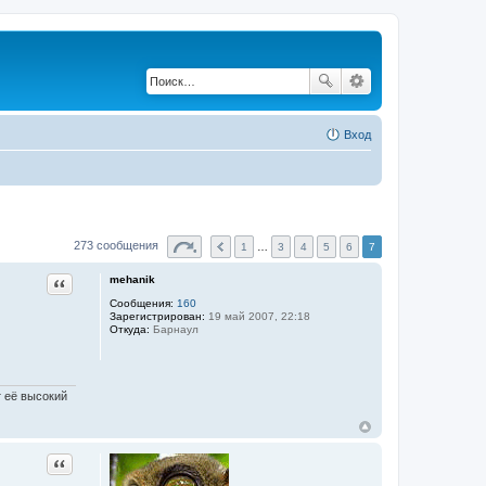
Вход
273 сообщения
1
…
3
4
5
6
7
mehanik
Цитата
Сообщения:
160
Зарегистрирован:
19 май 2007, 22:18
Откуда:
Барнаул
 её высокий
Цитата