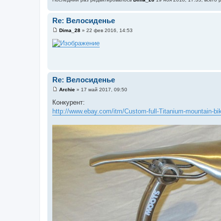
Re: Велосиденье
Dima_28
»
22 фев 2016, 14:53
С
о
о
б
щ
е
н
и
Re: Велосиденье
е
Archie
»
17 май 2017, 09:50
С
о
Конкурент:
о
http://www.ebay.com/itm/Custom-full-Titanium-mountain-bike
б
щ
е
н
и
е