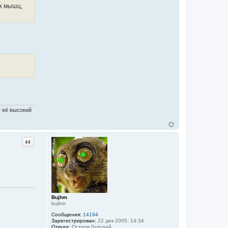
ых мышц,
 её высокий
Цитата
Bujhm
bujhm
Сообщения:
14194
Зарегистрирован:
22 дек 2005, 14:34
Откуда:
Остров Голодай