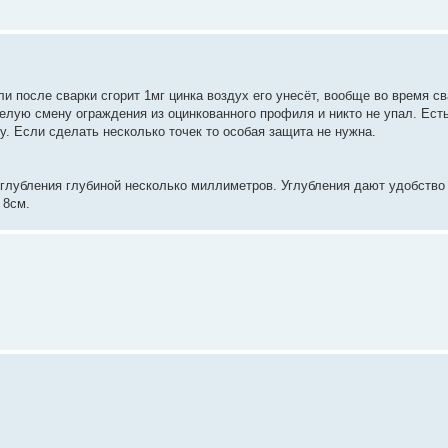
и после сварки сгорит 1мг цинка воздух его унесёт, вообще во время с
целую смену ограждения из оцинкованного профиля и никто не упал. Ест
у. Если сделать несколько точек то особая защита не нужна.
углубления глубиной несколько миллиметров. Углубления дают удобство
 8см.