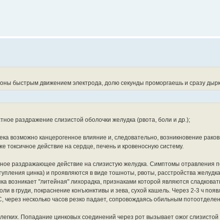
роны быстрым движением электрода, долю секунды проморгаешь и сразу дырк
ное раздражение слизистой оболочки желудка (рвота, боли и др.);
ека возможно канцерогенное влияние и, следовательно, возникновение рако
же токсичное действие на сердце, печень и кровеносную систему.
стное раздражающее действие на слизистую желудка. Симптомы отравления 
ступления цинка) и проявляются в виде тошноты, рвоты, расстройства желудка
ка возникает "литейная" лихорадка, признаками которой являются сладковат
боли в груди, покраснение конъюнктивы и зева, сухой кашель. Через 2-3 ч поя
С, через несколько часов резко падает, сопровождаясь обильным потоотделе
 легких. Попадание цинковых соединений через рот вызывает ожог слизистой