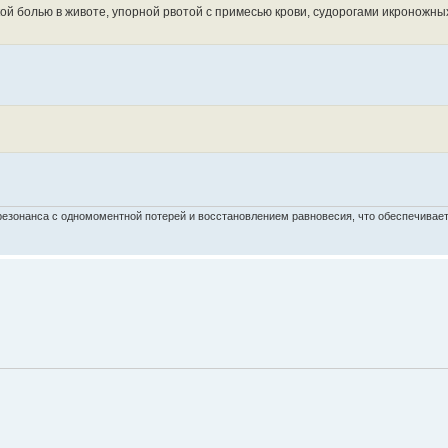
ой болью в животе, упорной рвотой с примесью крови, судорогами икроножн
езонанса с одномоментной потерей и восстановлением равновесия, что обеспечивает