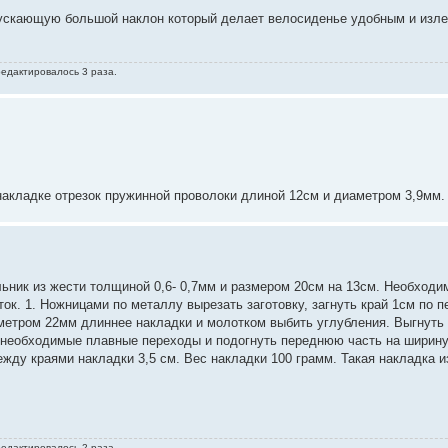
пускающую большой наклон который делает велосиденье удобным и из
редактировалось 3 раза.
 накладке отрезок пружинной проволоки длиной 12см и диаметром 3,9мм.
ьник из жести толщиной 0,6- 0,7мм и размером 20см на 13см. Необходи
к. 1. Ножницами по металлу вырезать заготовку, загнуть край 1см по п
аметром 22мм длиннее накладки и молотком выбить углубления. Выгнут
ь необходимые плавные переходы и подогнуть переднюю часть на ширину
ежду краями накладки 3,5 см. Вес накладки 100 грамм. Такая накладка и
редактировалось 2 раза.