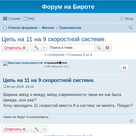
Форум на Бироте
Ссылки
FAQ
Вход
Список форумов
Железо
Трансмиссия
ои
Цепь на 11 на 9 скоростной системе.
ск
Ответить
1 сообщение • Страница
1
из
1
стальной�тел
собственное эго
Цитата
Цепь на 11 на 9 скоростной системе.
30 окт 2019, 16:23
С
о
Ширина звёзд и между звёзд современности такая же как была
о
прежде, или уже?
б
щ
Хочу приладить 11 скоростей вместо 9 а систему не менять. Поедет?
е
н
и
таких не берут в космонавты.
е
Ответить
1 сообщение • Страница
1
из
1