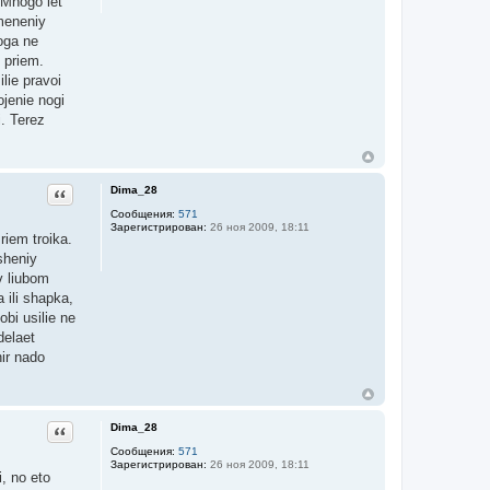
 Mnogo let
imeneniy
noga ne
 priem.
lie pravoi
ojenie nogi
i. Terez
Dima_28
Цитата
Сообщения:
571
Зарегистрирован:
26 ноя 2009, 18:11
riem troika.
sheniy
v liubom
 ili shapka,
obi usilie ne
delaet
nir nado
Dima_28
Цитата
Сообщения:
571
Зарегистрирован:
26 ноя 2009, 18:11
, no eto