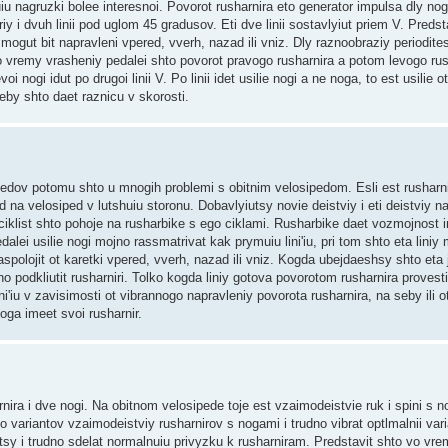
iu nagruzki bolee interesnoi. Povorot rusharnira eto generator impulsa dly nog
iy i dvuh linii pod uglom 45 gradusov. Eti dve linii sostavlyiut priem V. Predst
mogut bit napravleni vpered, vverh, nazad ili vniz. Dly raznoobraziy periodite
vo vremy vrasheniy pedalei shto povorot pravogo rusharnira a potom levogo rus
oi nogi idut po drugoi linii V. Po linii idet usilie nogi a ne noga, to est usilie 
seby shto daet raznicu v skorosti.
edov potomu shto u mnogih problemi s obitnim velosipedom. Esli est rusharnir
na velosiped v lutshuiu storonu. Dobavlyiutsy novie deistviy i eti deistviy na
 ciklist shto pohoje na rusharbike s ego ciklami. Rusharbike daet vozmojnost 
alei usilie nogi mojno rassmatrivat kak prymuiu lini'iu, pri tom shto eta liniy 
aspolojit ot karetki vpered, vverh, nazad ili vniz. Kogda ubejdaeshsy shto eta j
o podkliutit rusharniri. Tolko kogda liniy gotova povorotom rusharnira provesti
 lini'iu v zavisimosti ot vibrannogo napravleniy povorota rusharnira, na seby ili o
noga imeet svoi rusharnir.
nira i dve nogi. Na obitnom velosipede toje est vzaimodeistvie ruk i spini s 
variantov vzaimodeistviy rusharnirov s nogami i trudno vibrat optlmalnii varia
utsy i trudno sdelat normalnuiu privyzku k rusharniram. Predstavit shto vo vr