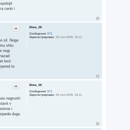
spolojit
za centr i
Dima_28
Цитата
Сообщения:
571
Зарегистрирован:
26 ноя 2009, 18:11
e sil. Noga
omu shto
e nogi.
 nazad
t levii
vpered to
Dima_28
Цитата
Сообщения:
571
Зарегистрирован:
26 ноя 2009, 18:11
kuiu nagruzki
tavit v
stvie i
osipeda dugu