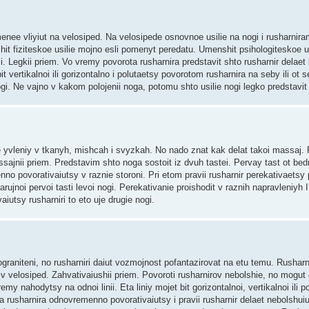
enee vliyiut na velosiped. Na velosipede osnovnoe usilie na nogi i rusharnir
hit fiziteskoe usilie mojno esli pomenyt peredatu. Umenshit psihologiteskoe us
. Legkii priem. Vo vremy povorota rusharnira predstavit shto rusharnir delaet lin
t vertikalnoi ili gorizontalno i polutaetsy povorotom rusharnira na seby ili ot 
 nogi. Ne vajno v kakom polojenii noga, potomu shto usilie nogi legko predstavit n
yvleniy v tkanyh, mishcah i svyzkah. No nado znat kak delat takoi massaj. 
sajnii priem. Predstavim shto noga sostoit iz dvuh tastei. Pervay tast ot bed
nno povorativaiutsy v raznie storoni. Pri etom pravii rusharnir perekativaetsy 
narujnoi pervoi tasti levoi nogi. Perekativanie proishodit v raznih napravleniyh I
aiutsy rusharniri to eto uje drugie nogi.
ograniteni, no rusharniri daiut vozmojnost pofantazirovat na etu temu. Rusharni
i v velosiped. Zahvativaiushii priem. Povoroti rusharnirov nebolshie, no mogut
emy nahodytsy na odnoi linii. Eta liniy mojet bit gorizontalnoi, vertikalnoi ili 
Dva rusharnira odnovremenno povorativaiutsy i pravii rusharnir delaet nebolshui