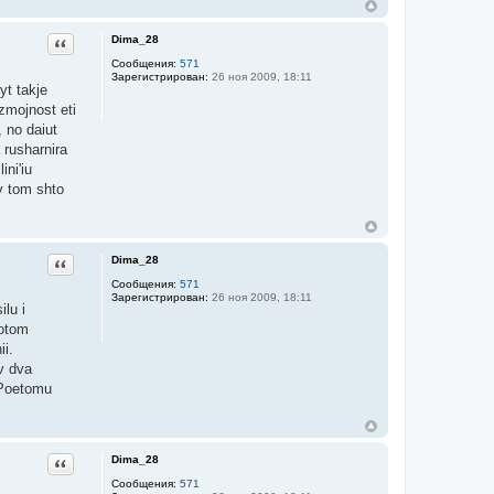
Dima_28
Цитата
Сообщения:
571
Зарегистрирован:
26 ноя 2009, 18:11
yt takje
ozmojnost eti
, no daiut
a rusharnira
ini'iu
v tom shto
Dima_28
Цитата
Сообщения:
571
Зарегистрирован:
26 ноя 2009, 18:11
ilu i
Potom
ii.
 v dva
 Poetomu
Dima_28
Цитата
Сообщения:
571