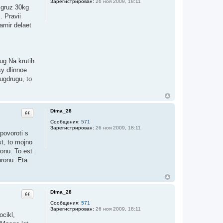
Зарегистрирован:
26 ноя 2009, 18:11
 gruz 30kg
. Pravii
arnir delaet
ug.Na krutih
sy dlinnoe
rugdrugu, to
Dima_28
Цитата
Сообщения:
571
Зарегистрирован:
26 ноя 2009, 18:11
 povoroti s
st, to mojno
ronu. To est
oronu. Eta
Dima_28
Цитата
Сообщения:
571
Зарегистрирован:
26 ноя 2009, 18:11
ocikl,