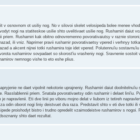
it v osnovnom ot usiliy nog. No v silovoi skelet velosipeda bolee menee vhod
evodyt nogi na statiteskoe usilie shto uvelitivaet usilie nog. Rusharniri daiut v
lnii priem. Rusharniri kak obitno odnovremenno povorativaiutsy v raznie storoni
li nazad, ili vniz. Naprimer pravii rusharnir povorativaetsy vpered i verhnyy totk
ad a akcent nijnei totki rusharnira toje idet vpered. Polutennu'iu sostavnu'iu l
ovorota rusharnirov sovpadaet so skorost'iu vrasheniy nogi. Sravnenie sostoit 
usharnirov nemnogo vishe to eto eshe plius.
jenie ne daet vipolnit nekotorie uprajneniy. Rusharniri daiut doolnitelnu'iu s
ie. Rasslablennii priem. Snatala povorativaetsy odin rusharnir i delaet lini'iu. 
om je napravlenii. Eti dve linii po viboru mojno delat v liubom iz tetireh napravlen
 za odin oborot nogi liniy deistvuet dva raza. Predstavit shto v eti dve totki ili
pede proishodyt bistro i trudno opredelit vzaimodeistve rusharnirov s nogoi.
dsoznaniy shto daet rezultat.