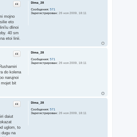
Dima_28
Цитата
Сообщения:
571
Зарегистрирован:
26 ноя 2009, 18:11
ami mojno
ilie eto
i'iu dlinoi
seby. 40 sm
a etoi linii.
Dima_28
Цитата
Сообщения:
571
Зарегистрирован:
26 ноя 2009, 18:11
Rusharniri
ra do kolena
po narujnoi
 mojet bit
Dima_28
Цитата
Сообщения:
571
Зарегистрирован:
26 ноя 2009, 18:11
ri daiut
 okazat
pod uglom, to
u dugu na