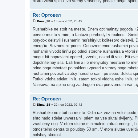
bistro viletil spinu. Vo vremy vrasheniy pedalei derjat spin
Re: Ортовел
Dima_28
»
16 ноя 2022, 23:49
С
о
Rusharbike ne stoit na meste. Dnem optimalnay pogoda +22 i
о
pervoe mesto v mire, a fantazii perehodyt v realnost. Smis
б
щ
porydok deistvii i rusharniri ras'shiryiut kolitestvo deistvii
е
energi'iu. Sovmestnii priem. Odnovremenno rusharniri povor
н
и
rusharnir vivodit lini'iu po odnoi storone rusharnira a vtoroi ru
е
mogut bit napravleni vpered , vverh , nazad ili vniz. Eti dve
dopolnitelnay sila. Esli linii a i b menyiutsy mestami to m
odna noga rabotaet po naklonu vpered a vtoray noga rabota
rusharniri povorativaiutsy horosho sami po sebe. Bolela sp
Totkoi vdoha sdelat lini'iu zatem totkoi vidoha eshe lini'iu s
Narisovat na spine drug za drugom dva perevernutih vai fa
Re: Ортовел
Dima_28
»
22 ноя 2022, 02:42
С
о
Rusharbike ne stoit na meste. Odin raz vez na velosipede ty
о
shto nado sdelat unversalnii priem na vse slutai dvijeniy. P
б
щ
vrasheniy nog. V etom slutae minimalnie zatrati energii , h
е
otnositelno centra to polutitsy 50 sm. V etom slutae uveliti
н
и
bolshay skorost.
е