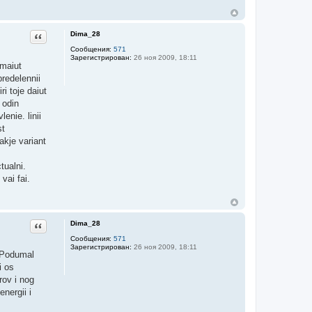
Dima_28
Цитата
Сообщения:
571
Зарегистрирован:
26 ноя 2009, 18:11
imaiut
redelennii
ri toje daiut
 odin
lenie. linii
st
akje variant
tualni.
vai fai.
Dima_28
Цитата
Сообщения:
571
Зарегистрирован:
26 ноя 2009, 18:11
. Podumal
i os
rov i nog
nergii i