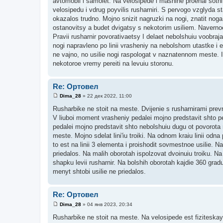
avtomobil i samolet. Na velosipede i mashine proehal sotni
б
щ
velosipedu i vdrug poyvilis rusharniri. S pervogo vzglyda s
е
okazalos trudno. Mojno snizit nagruzki na nogi, znatit noga 
н
и
ostanovitsy a budet dvigatsy s nekotorim usiliem. Navernoe 
е
Pravii rusharnir povorativaetsy I delaet nebolshuiu voobr
nogi napravleno po linii vrasheniy na nebolshom utastke i et
ne vajno, no usilie nogi raspologat v naznatennom meste. Iz
nekotoroe vremy pereiti na levuiu storonu.
Re: Ортовел
Dima_28
»
22 дек 2022, 11:00
С
о
Rusharbike ne stoit na meste. Dvijenie s rusharnirami prevra
о
V liuboi moment vrasheniy pedalei mojno predstavit shto pe
б
щ
pedalei mojno predstavit shto nebolshuiu dugu ot povorota r
е
meste. Mojno sdelat lini'iu troiki. Na odnom kraiu linii odna
н
и
to est na linii 3 elementa i proishodit sovmestnoe usilie. Na
е
priedalos. Na malih oborotah ispolzovat dvoinuiu troiku. Na o
shapku levii rusharnir. Na bolshih oborotah kajdie 360 gradu
menyt shtobi usilie ne priedalos.
Re: Ортовел
Dima_28
»
04 янв 2023, 20:34
С
о
Rusharbike ne stoit na meste. Na velosipede est fiziteskay
о