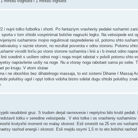
u 1 minutu vognutoi i 1 minutu vignutoi.
 nujni tolko futbolka i shorti. Po fantaziym vrasheniy pedalei rusharniri zan
l sporta v tom shtobi vosprinimat bolshie nagruzki legko. Na velosipede est op
. Dvijeniymi rusharnirov mojno regulirovat raspredelenie sil, potomu shto rusharni
ativaiutsy v raznie storoni, no rezultat povorota v odnu storonu. Potomu shto
sharnir vivodit lini'iu po vtoroi storone rusharnira i linii a i b imeiut odno naprav
 linii soedinit s usiliem odnoi nogi i noga mojet rabotat v polsili potomu shto e
enyetsy napravlenie usiliy na noge. Nu a vtoray noga rabotaet sama po sebe. T
et po krugu. V etom slutae
ina i ne oboshlos bez dihatelnogo massaja, to est sistemi Dihanie I Massaj Ac
htobi polutilsy ugol i opyt totkoi vidoha bistro sdelat dugu shtobi polutilsy znak 
y.
jelii neudobnii gruz. S trudom derjal ravnovesie i nepriytno bilo krutit pedali
redstavit totku v seredine velosipeda . V etoi totke i os vrasheniy rusharnirov 
oroshii krutyshii moment no malay skorost. Esli smestit na 25 sm osi rusharni
vaetsy rashod energii i skorost. Esli mejdu osymi 1,5 m to eto bolshoi rashod e