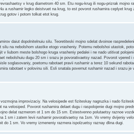
vrashaetsy v krug diametrom 40 sm. Etu nogu-krug ili nogu-prizrak mojno ra
 Nu a rusharnir legko deistvuet na krug, to est povorot rusharnira ceplyet krug 
rug gotov i potom tolkat etot krug.
irov daiut dopolnitelnuiu silu. Teoretiteski mojno sdelat dvoinoe raspredeleni
iut silu na nebolshom utastke etogo vrasheniy. Potemu nebolshoi utastok, pot
jit v liubom meste bolshogo kruga vrasheniy pedalei i ne nado utitivat polojeni
elaet nebolshuiu dugu 20 sm i srazu je povorativaetsy nazad. Povorot vpered i
sle soglasovaniy, poetomu rabotaet pravii rusharnir a terez 10 sekund rabotae
ira rabotaet v polovinu sili. Esli snatala povernut rusharnir nazad i srazu je 
a vozmojna improvizaciy. Na velosipede est fiziteskay nagruzka i nado fizites
ut na velosiped. Povorot rusharnira delaet dugu i raspolojenie dugi mojno preds
ojno delat razmerom ot 1 sm do 15 sm. Estestvenno polutaetsy raznoe vozdei
y na 1 sm i zatem levii rusharnir povorativaetsy na 1sm. Vo vremy dvijeniy vel
hit do 1 sm. Vo vremy izmeneniy razmera ispolzuetsy raznay dlina dugi.