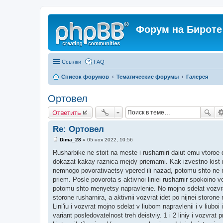
Форум на Бироте
Ссылки
FAQ
Список форумов
Тематические форумы
Галерея
Ортовел
Ответить
Re: Ортовел
Dima_28
»
05 ноя 2022, 10:56
С
о
Rusharbike ne stoit na meste i rusharniri daiut emu vtoroe
о
dokazat kakay raznica mejdy priemami. Kak izvestno kist ruki
б
щ
nemnogo povorativaetsy vpered ili nazad, potomu shto ne mo
е
priem. Posle povorota s aktivnoi liniei rusharnir spokoino v
н
и
potomu shto menyetsy napravlenie. No mojno sdelat vozvrat 
е
storone rusharnira, a aktivnii vozvrat idet po nijnei storon
Lini'iu i vozvrat mojno sdelat v liubom napravlenii i v liubo
variant posledovatelnost treh deistviy. 1 i 2 liniy i vozvrat