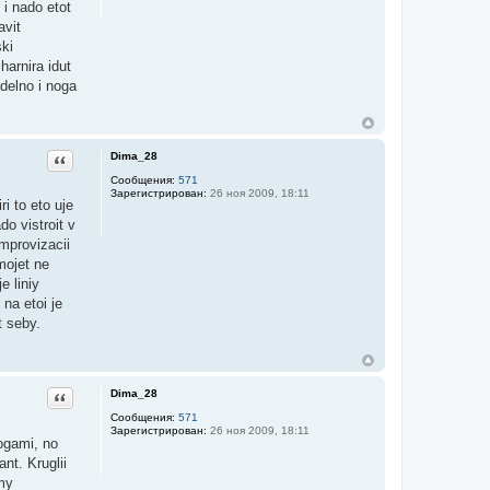
 i nado etot
avit
ski
harnira idut
otdelno i noga
Dima_28
Цитата
Сообщения:
571
Зарегистрирован:
26 ноя 2009, 18:11
i to eto uje
do vistroit v
improvizacii
mojet ne
e liniy
 na etoi je
t seby.
Dima_28
Цитата
Сообщения:
571
Зарегистрирован:
26 ноя 2009, 18:11
nogami, no
nt. Kruglii
emy