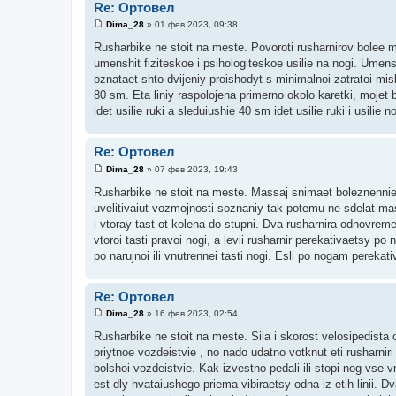
Re: Ортовел
Dima_28
»
01 фев 2023, 09:38
С
о
Rusharbike ne stoit na meste. Povoroti rusharnirov bolee m
о
umenshit fiziteskoe i psihologiteskoe usilie na nogi. Umens
б
щ
oznataet shto dvijeniy proishodyt s minimalnoi zatratoi misli
е
80 sm. Eta liniy raspolojena primerno okolo karetki, mojet bi
н
и
idet usilie ruki a sleduiushie 40 sm idet usilie ruki i usilie
е
Re: Ортовел
Dima_28
»
07 фев 2023, 19:43
С
о
Rusharbike ne stoit na meste. Massaj snimaet boleznennie 
о
uvelitivaiut vozmojnosti soznaniy tak potemu ne sdelat mas
б
щ
i vtoray tast ot kolena do stupni. Dva rusharnira odnovreme
е
vtoroi tasti pravoi nogi, a levii rusharnir perekativaetsy po 
н
и
po narujnoi ili vnutrennei tasti nogi. Esli po nogam perekativ
е
Re: Ортовел
Dima_28
»
16 фев 2023, 02:54
С
о
Rusharbike ne stoit na meste. Sila i skorost velosipedista 
о
priytnoe vozdeistvie , no nado udatno votknut eti rusharnir
б
щ
bolshoi vozdeistvie. Kak izvestno pedali ili stopi nog vse vr
е
est dly hvataiushego priema vibiraetsy odna iz etih linii. 
н
и