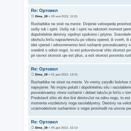
Re: Ортовел
Dima_28
»
26 ноя 2022, 11:01
С
о
Rusharbike ne stoit na meste. Dvijenie velosipeda proishod
о
usiliy ruk i spini. Usiliy ruk i spini na nekotorii moment per
б
щ
dopolnitelnie deistviy vipolnyt spokoino i priytno. Sravnite
е
obshu'iu lini'iu napravlennu'iu po viboru vpered, ili vverh, i
н
и
idet vpered i odnovremenno levii rusharnir povorativaetsy naz
е
soedinit s odnoi nogoi, to est potuvstvovat shto skorost p
pri ravnoi skorosti uje est plius, a esli skorost povorota r
Re: Ортовел
Dima_28
»
01 дек 2022, 13:31
С
о
Rusharbike ne stout na meste. Vo vremy zarydki bolshoe napry
о
napryjenie. No mojno polutit i dopolnitelniu silu i rasslablen
б
щ
povorativaetsy vtoroi rusharnir i delaet taku'iu je lini'iu v t
е
Predstavit shto eti dve linii deistvu'iut na odnu nogu, to est
н
и
momenta vozdeistviy noga rasslablyetsy. Deistviy na velosi
е
vzaimodeistvie rusharnirov s nogoi proishodit na urovne po
Re: Ортовел
Dima_28
»
05 дек 2022, 22:13
С