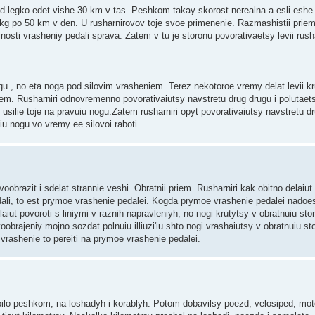
ed legko edet vishe 30 km v tas. Peshkom takay skorost nerealna a esli eshe
0kg po 50 km v den. U rusharnirovov toje svoe primenenie. Razmashistii priem
jnosti vrasheniy pedali sprava. Zatem v tu je storonu povorativaetsy levii rush
gu , no eta noga pod silovim vrasheniem. Terez nekotoroe vremy delat levii kr
riem. Rusharniri odnovremenno povorativaiutsy navstretu drug drugu i polutaet
o usilie toje na pravuiu nogu.Zatem rusharniri opyt povorativaiutsy navstretu d
iu nogu vo vremy ee silovoi raboti.
oobrazit i sdelat strannie veshi. Obratnii priem. Rusharniri kak obitno delaiut
edali, to est prymoe vrashenie pedalei. Kogda prymoe vrashenie pedalei nadoe
aiut povoroti s liniymi v raznih napravleniyh, no nogi krutytsy v obratnuiu sto
oobrajeniy mojno sozdat polnuiu illiuzi'iu shto nogi vrashaiutsy v obratnuiu st
e vrashenie to pereiti na prymoe vrashenie pedalei.
bilo peshkom, na loshadyh i korablyh. Potom dobavilsy poezd, velosiped, mot