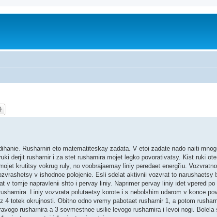
 dihanie. Rusharniri eto matematiteskay zadata. V etoi zadate nado naiti mnog
 derjit rusharnir i za stet rusharnira mojet legko povorativatsy. Kist ruki ot
jet krutitsy vokrug ruly, no voobrajaemay liniy peredaet energi'iu. Vozvratno
ozvrashetsy v ishodnoe polojenie. Esli sdelat aktivnii vozvrat to narushaetsy b
v tomje napravlenii shto i pervay liniy. Naprimer pervay liniy idet vpered po
e rusharnira. Liniy vozvrata polutaetsy korote i s nebolshim udarom v konce po
i iz 4 totek okrujnosti. Obitno odno vremy pabotaet rusharnir 1, a potom rusharn
 pravogo rusharnira a 3 sovmestnoe usilie levogo rusharnira i levoi nogi. Bolela 