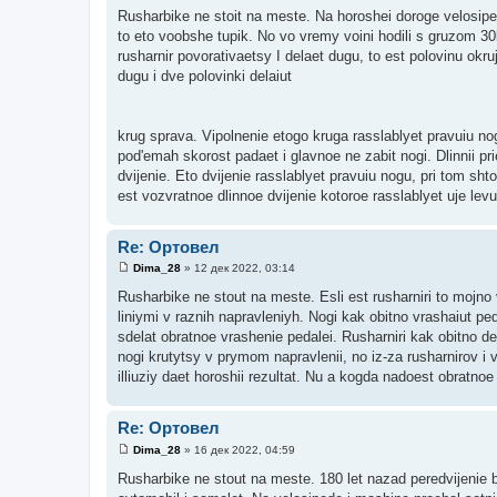
о
Rusharbike ne stoit na meste. Na horoshei doroge velosip
о
to eto voobshe tupik. No vo vremy voini hodili s gruzom 3
б
щ
rusharnir povorativaetsy I delaet dugu, to est polovinu okru
е
dugu i dve polovinki delaiut
н
и
е
krug sprava. Vipolnenie etogo kruga rasslablyet pravuiu no
pod'emah skorost padaet i glavnoe ne zabit nogi. Dlinnii p
dvijenie. Eto dvijenie rasslablyet pravuiu nogu, pri tom sht
est vozvratnoe dlinnoe dvijenie kotoroe rasslablyet uje levu
Re: Ортовел
Dima_28
»
12 дек 2022, 03:14
С
о
Rusharbike ne stout na meste. Esli est rusharniri to mojno v
о
liniymi v raznih napravleniyh. Nogi kak obitno vrashaiut p
б
щ
sdelat obratnoe vrashenie pedalei. Rusharniri kak obitno del
е
nogi krutytsy v prymom napravlenii, no iz-za rusharnirov i v
н
и
illiuziy daet horoshii rezultat. Nu a kogda nadoest obratno
е
Re: Ортовел
Dima_28
»
16 дек 2022, 04:59
С
о
Rusharbike ne stout na meste. 180 let nazad peredvijenie 
о