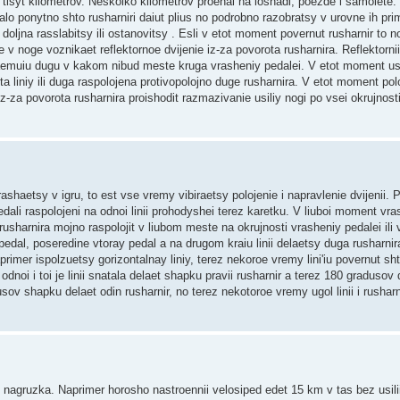
 tisyt kilometrov. Neskolko kilometrov proehal na loshadi, poezde i samolete.
talo ponytno shto rusharniri daiut plius no podrobno razobratsy v urovne ih pr
doljna rasslabitsy ili ostanovitsy . Esli v etot moment povernut rusharnir to 
v noge voznikaet reflektornoe dvijenie iz-za povorota rusharnira. Reflektornii
ajaemuiu dugu v kakom nibud meste kruga vrasheniy pedalei. V etot moment usi
a liniy ili duga raspolojena protivopolojno duge rusharnira. V etot moment pol
-za povorota rusharnira proishodit razmazivanie usiliy nogi po vsei okrujnost
shaetsy v igru, to est vse vremy vibiraetsy polojenie i napravlenie dvijenii. P
dali raspolojeni na odnoi linii prohodyshei terez karetku. V liuboi moment vra
usharnira mojno raspolojit v liubom meste na okrujnosti vrasheniy pedalei ili 
 pedal, poseredine vtoray pedal a na drugom kraiu linii delaetsy duga rusharnira
primer ispolzuetsy gorizontalnay liniy, terez nekoroe vremy lini'iu povernut sht
dnoi i toi je linii snatala delaet shapku pravii rusharnir a terez 180 gradusov 
sov shapku delaet odin rusharnir, no terez nekotoroe vremy ugol linii i rushar
 nagruzka. Naprimer horosho nastroennii velosiped edet 15 km v tas bez usilii