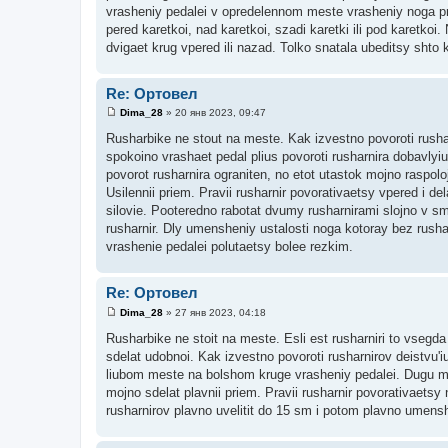
е
vrasheniy pedalei v opredelennom meste vrasheniy noga pre
н
и
pered karetkoi, nad karetkoi, szadi karetki ili pod karetkoi.
е
dvigaet krug vpered ili nazad. Tolko snatala ubeditsy shto k
Re: Ортовел
Dima_28
»
20 янв 2023, 09:47
С
о
Rusharbike ne stout na meste. Kak izvestno povoroti rusharn
о
spokoino vrashaet pedal plius povoroti rusharnira dobavly
б
щ
povorot rusharnira ograniten, no etot utastok mojno raspolo
е
Usilennii priem. Pravii rusharnir povorativaetsy vpered i d
н
и
silovie. Pooteredno rabotat dvumy rusharnirami slojno v smi
е
rusharnir. Dly umensheniy ustalosti noga kotoray bez rusharn
vrashenie pedalei polutaetsy bolee rezkim.
Re: Ортовел
Dima_28
»
27 янв 2023, 04:18
С
о
Rusharbike ne stoit na meste. Esli est rusharniri to vsegd
о
sdelat udobnoi. Kak izvestno povoroti rusharnirov deistvu'i
б
щ
liubom meste na bolshom kruge vrasheniy pedalei. Dugu m
е
mojno sdelat plavnii priem. Pravii rusharnir povorativaets
н
и
rusharnirov plavno uvelitit do 15 sm i potom plavno umens
е