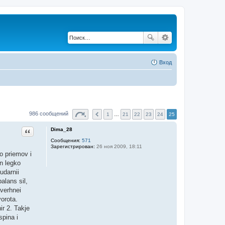
Вход
986 сообщений
1
…
21
22
23
24
25
Dima_28
Цитата
Сообщения:
571
Зарегистрирован:
26 ноя 2009, 18:11
o priemov i
en legko
udarnii
alans sil,
 verhnei
vorota.
ir 2. Takje
spina i