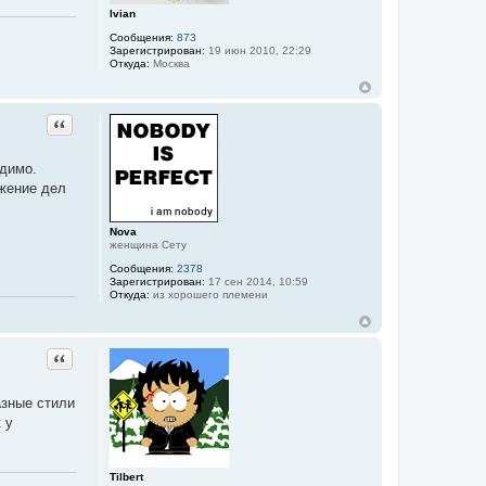
а
Ivian
т
е
Сообщения:
873
л
Зарегистрирован:
19 июн 2010, 22:29
я
Откуда:
Москва
T
i
l
b
Цитата
e
r
t
идимо.
ожение дел
Nova
женщина Сету
Сообщения:
2378
Зарегистрирован:
17 сен 2014, 10:59
Откуда:
из хорошего племени
Цитата
азные стили
 у
Tilbert