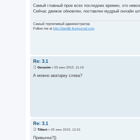
С
о
Самый главный прое всех последних времен, это нево
о
Сейчас движок обновлен, поставлен мудрый онлайн ште
б
щ
е
н
Самый терпеливый администратор.
и
Follow me at
http://daniilk.livejournal.com
е
Re: 3.1
Gerasim
»
05 июн 2015, 11:19
С
о
А можно аватарку слева?
о
б
щ
е
н
и
е
Re: 3.1
Tilbert
»
05 июн 2015, 12:01
С
о
Привычка?))
о