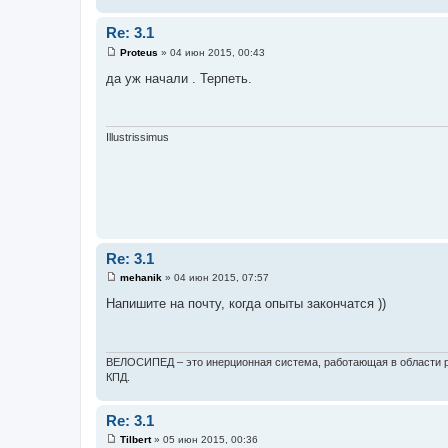
Re: 3.1
Proteus
»
04 июн 2015, 00:43
С
о
да уж начали . Терпеть.
о
б
щ
е
н
Illustrissimus
и
е
Re: 3.1
mehanik
»
04 июн 2015, 07:57
С
о
Напишите на почту, когда опыты закончатся ))
о
б
щ
е
н
ВЕЛОСИПЕД – это инерционная система, работающая в области р
и
КПД.
е
Re: 3.1
Tilbert
»
05 июн 2015, 00:36