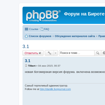
Форум на Бироте
Ссылки
FAQ
Список форумов
Обсуждение материалов сайта
Прав
3.1
Ответить
3.1
Tilbert
»
04 июн 2015, 00:37
С
о
новая богомерзкая версия форума. включена возможно
о
б
щ
е
н
Самый терпеливый администратор.
и
Follow me at
http://daniilk.livejournal.com
е