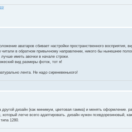
10/
ложение аватаров сбивает настройки пространственного восприятия, в
 и читали в обратном привычному направлении, никого бы нынешнее пол
, лучше иметь авочки в начале строки.
ожеский вид размеры фоток, тот я!
 натурально лента. Не надо сиреневенького!
 другой дизайн (как минимум, цветовая гамма) и менять оформление. р
, который легче всего адаптировать. дизайн нужен псевдорезиновый, как
типа 1280.