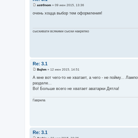
astr0nom
»
09 июн 2015, 13:36
С
о
очень хоцца выбор тем оформления!
о
б
щ
е
н
сыскивати всякими сыски накрепко
и
е
Re: 3.1
Bujhm
»
12 июн 2015, 14:51
С
о
А мне вот чего-то не хватает, а чего - не пойму... Ла
о
разделе...
б
щ
Во! Больше всего не хватает аватарки Дятла!
е
н
и
Гаврила
е
Re: 3.1