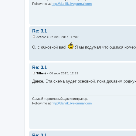
е
Follow me at
http://daniilk.livejournal.com
Re: 3.1
Archie
»
05 июн 2015, 17:00
С
о
О, с обновкой вас!
Я бы подумал что ошибся номеро
о
б
щ
е
н
и
Re: 3.1
е
Tilbert
»
06 июн 2015, 12:32
С
о
Данке. Эта схема будет основной. пока добавим родну
о
б
щ
е
н
Самый терпеливый администратор.
и
Follow me at
http://daniilk.livejournal.com
е
Re: 3.1