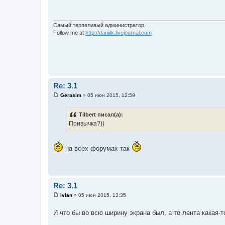
б
щ
е
н
Самый терпеливый администратор.
и
Follow me at
http://daniilk.livejournal.com
е
Re: 3.1
Gerasim
»
05 июн 2015, 12:59
С
о
о
Tilbert писал(а):
б
Привычка?))
щ
е
н
и
на всех форумах так
е
Re: 3.1
Ivian
»
05 июн 2015, 13:35
С
о
И что бы во всю ширину экрана был, а то лента какая-
о
б
щ