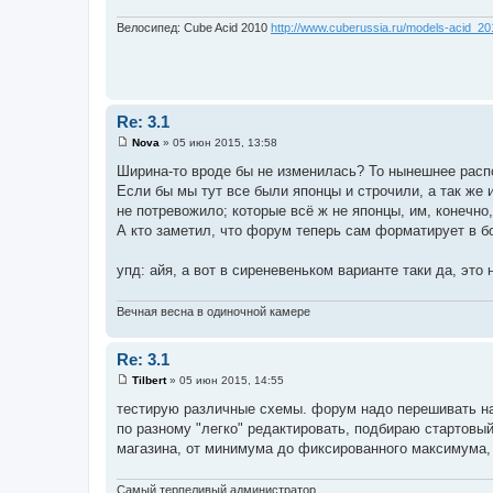
е
н
Велосипед: Cube Acid 2010
http://www.cuberussia.ru/models-acid_20
и
е
Re: 3.1
Nova
»
05 июн 2015, 13:58
С
о
Ширина-то вроде бы не изменилась? То нынешнее распо
о
Если бы мы тут все были японцы и строчили, а так же
б
щ
не потревожило; которые всё ж не японцы, им, конечно
е
А кто заметил, что форум теперь сам форматирует в б
н
и
е
упд: айя, а вот в сиреневеньком варианте таки да, это
Вечная весна в одиночной камере
Re: 3.1
Tilbert
»
05 июн 2015, 14:55
С
о
тестирую различные схемы. форум надо перешивать на
о
по разному "легко" редактировать, подбираю стартовый
б
щ
магазина, от минимума до фиксированного максимума, 
е
н
и
Самый терпеливый администратор.