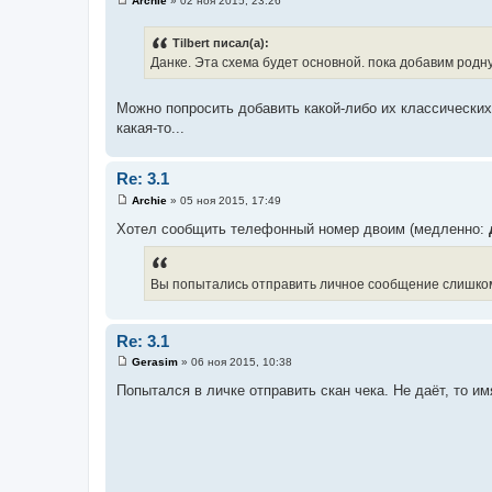
Archie
»
02 ноя 2015, 23:26
С
о
о
Tilbert писал(а):
б
Данке. Эта схема будет основной. пока добавим родну
щ
е
н
и
Можно попросить добавить какой-либо их классических
е
какая-то...
Re: 3.1
Archie
»
05 ноя 2015, 17:49
С
о
Хотел сообщить телефонный номер двоим (медленно:
о
б
щ
е
Вы попытались отправить личное сообщение слишком
н
и
е
Re: 3.1
Gerasim
»
06 ноя 2015, 10:38
С
о
Попытался в личке отправить скан чека. Не даёт, то имя
о
б
щ
е
н
и
е