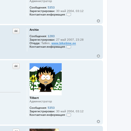
Администратор
Сообщения:
5353
Зарегистрирован:
30 май 2004, 03:12
Контактная информация:
К
о
н
т
Archie
Цитата
а
к
Сообщения:
1283
т
Зарегистрирован:
27 май 2007, 23:28
н
Откуда:
Tallinn,
www.biketime.ee
а
Контактная информация:
я
К
и
о
н
н
ф
т
о
а
Цитата
р
к
м
т
а
н
ц
а
и
я
я
и
п
н
о
ф
л
о
Tilbert
ь
р
Администратор
з
м
о
а
Сообщения:
5353
в
ц
Зарегистрирован:
30 май 2004, 03:12
а
и
Контактная информация:
т
я
К
е
п
о
л
о
н
я
л
т
T