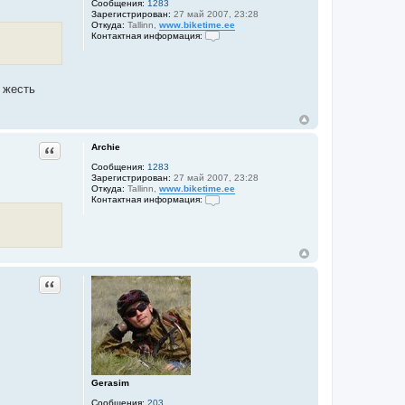
Сообщения:
1283
Зарегистрирован:
27 май 2007, 23:28
Откуда:
Tallinn,
www.biketime.ee
Контактная информация:
К
о
н
т
 жесть
а
к
т
н
а
я
Archie
Цитата
и
н
Сообщения:
1283
ф
Зарегистрирован:
27 май 2007, 23:28
о
Откуда:
Tallinn,
www.biketime.ee
р
Контактная информация:
м
К
а
о
ц
н
и
т
я
а
п
к
о
т
Цитата
л
н
ь
а
з
я
о
и
в
н
а
ф
т
о
е
р
л
м
Gerasim
я
а
A
ц
Сообщения:
203
r