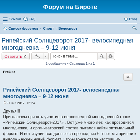
Форум на Бироте
Ссылки
FAQ
Вход
Список форумов
Спорт
Велоспорт
ои
Рипейский Солнцеворот 2017- велосипедная
ск
многодневка – 9-12 июня
Ответить
1 сообщение • Страница
1
из
1
ProBike
Цитата
Рипейский Солнцеворот 2017- велосипедная
многодневка – 9-12 июня
21 янв 2017, 15:24
С
о
Друзья!!!
о
Приглашаем принять участие в велосипедной многодневной гонке
б
щ
«Рипейский Солнцеворот-2017» . Вот уже много лет, как проводится
е
многодневка, и организаторский состав пытался найти оптимальный
н
и
формат. И вот изучив все данные за прошедшие 6 гонок мы пришли к
е
выводу - нужен новый формат, чтобы гонка стала настоящим