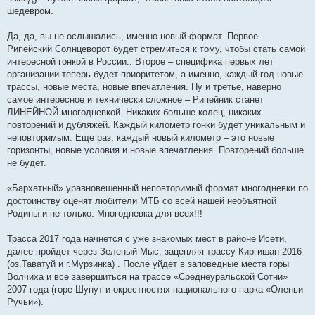
шедевром.
Да, да, вы не ослышались, именно новый формат. Первое -
Рипейский Солнцеворот будет стремиться к тому, чтобы стать самой
интересной гонкой в России.. Второе – специфика первых лет
организации теперь будет приоритетом, а именно, каждый год новые
трассы, новые места, новые впечатления. Ну и третье, наверно
самое интересное и технически сложное – Рипейник станет
ЛИНЕЙНОЙ многодневкой. Никаких больше колец, никаких
повторений и дубляжей. Каждый километр гонки будет уникальным и
неповторимым. Еще раз, каждый новый километр – это новые
горизонты, новые условия и новые впечатления. Повторений больше
не будет.
«Бархатный» уравновешенный неповторимый формат многодневки по
достоинству оценят любители МТБ со всей нашей необъятной
Родины и не только. Многодневка для всех!!!
Трасса 2017 года начнется с уже знакомых мест в районе Исети,
далее пройдет через Зеленый Мыс, зацепляя трассу Киргишан 2016
(оз.Таватуй и г.Мурзинка) . После уйдет в заповедные места горы
Волчиха и все завершиться на трассе «Среднеуральской Сотни»
2007 года (горе Шунут и окрестностях национального парка «Оленьи
Ручьи»).