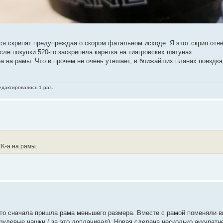
ся:скрипят предупреждая о скором фатальном исходе. Я этот скрип отнё
осле покупки 520-го заскрипела каретка на тиагровских шатунах.
на рамы. Что в прочем не очень утешает, в ближайших планах поездка
едактировалось 1 раз.
K-а на рамы.
то сначала пришла рама меньшего размера. Вместе с рамой поменяли ви
улевые чашки ( за это доплачивал). Новая сделана несколько аккуратне