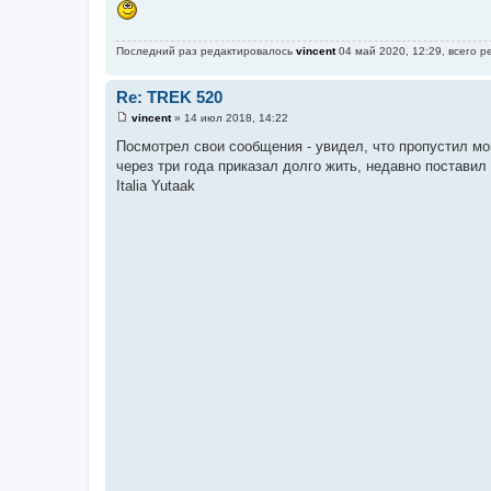
Последний раз редактировалось
vincent
04 май 2020, 12:29, всего р
Re: TREK 520
vincent
»
14 июл 2018, 14:22
С
о
Посмотрел свои сообщения - увидел, что пропустил мо
о
через три года приказал долго жить, недавно постав
б
щ
Italia Yutaak
е
н
и
е