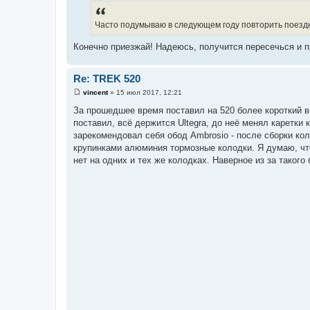
Часто подумываю в следующем году повторить поездк
Конечно приезжай! Надеюсь, получится пересечься и п
Re: TREK 520
vincent
»
15 июл 2017, 12:21
С
о
За прошедшее время поставил на 520 более короткий в
о
поставил, всё держится Ultegra, до неё менял каретки 
б
щ
зарекомендовал себя обод Ambrosio - после сборки кол
е
крупинками алюминия тормозные колодки. Я думаю, что 
н
и
нет на одних и тех же колодках. Наверное из за такого
е