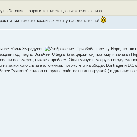
у по Эстонии - понравились места вдоль финского залива.
рокатиться вместе: красивых мест у нас достаточно!
ынос 70мм\ 35градусов.
. Приобрёл каретку Hope, но так 
каждый год Tiagra, DuraAse, Ultegra, (эта держится) поэтому и заказал H
еса ни восьмёрок, никаких проблем. Один минус в мокрую погоду слегка
из за мягкого сплава алюминия, потому что на ободах Bontrager и DtSw
 более "мягкого" сплава он лучше работает под нагрузкой ( в дальних пое