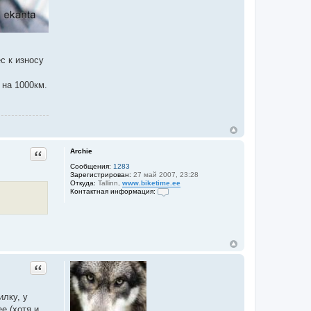
с к износу
 на 1000км.
Archie
Цитата
Сообщения:
1283
Зарегистрирован:
27 май 2007, 23:28
Откуда:
Tallinn,
www.biketime.ee
Контактная информация:
К
о
н
т
а
к
т
н
Цитата
а
я
и
н
лку, у
ф
е (хотя и
о