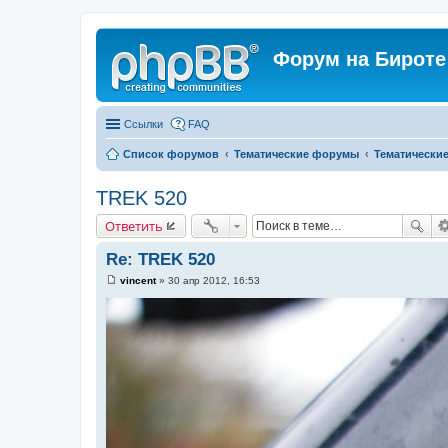
Форум на Бироте
Ссылки
FAQ
Список форумов
Тематические форумы
Тематически
TREK 520
Ответить
Re: TREK 520
vincent
»
30 апр 2012, 16:53
С
о
о
б
щ
е
н
и
е