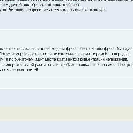
я) + другой цвет-бронзовый вместо чёрного.
 по Эстонии - понравились места вдоль финского залива.
елостности закачивая в неё жидкий фреон. Не то, чтобы фреон был луч
Потом измеряю состав; если не изменился, значит с рамой - в порядке.
м, и по обертонам ищут места критической концентрации напряжений.
ю энергетической рамки, но это требует специальных навыков. Проще р
ь себе неприятностей.