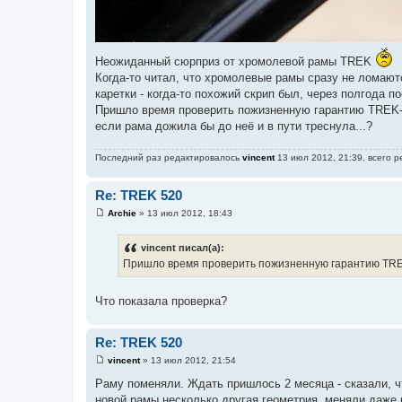
Неожиданный сюрприз от хромолевой рамы TREK
Когда-то читал, что хромолевые рамы сразу не ломают
каретки - когда-то похожий скрип был, через полгода п
Пришло время проверить пожизненную гарантию TREK-а 
если рама дожила бы до неё и в пути треснула...?
Последний раз редактировалось
vincent
13 июл 2012, 21:39, всего р
Re: TREK 520
Archie
»
13 июл 2012, 18:43
С
о
о
vincent писал(а):
б
Пришло время проверить пожизненную гарантию TRE
щ
е
н
и
Что показала проверка?
е
Re: TREK 520
vincent
»
13 июл 2012, 21:54
С
о
Раму поменяли. Ждать пришлось 2 месяца - сказали, ч
о
новой рамы несколько другая геометрия, меняли даже р
б