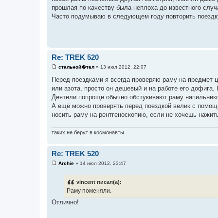
щ
прошлая по качеству была неплоха до известного случа
е
Часто подумываю в следующем году повторить поездку
н
и
е
Re: TREK 520
стальной�тел
»
13 июл 2012, 22:07
С
о
Перед поездками я всегда проверяю раму на предмет ц
о
или азота, просто он дешевый и на работе его дофига. 
б
щ
Деятели попроще обычно обстукивают раму напильнико
е
А ещё можно проверять перед поездкой велик с помощь
н
и
носить раму на рентгеноскопию, если не хочешь нажит
е
таких не берут в космонавты.
Re: TREK 520
Archie
»
14 июл 2012, 23:47
С
о
о
vincent писал(а):
б
Раму поменяли.
щ
е
Отлично!
н
и
е