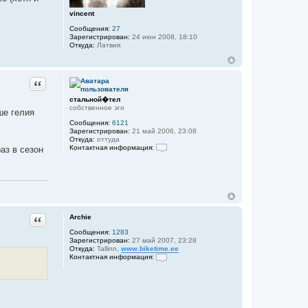
р
vincent
м
а
Сообщения:
27
ц
Зарегистрирован:
24 июн 2008, 18:10
и
Откуда:
Латвия
я
п
о
л
ь
Цитата
з
о
стальной�тел
в
собственное эго
ше гелия
а
т
Сообщения:
6121
е
Зарегистрирован:
21 май 2006, 23:08
л
Откуда:
оттуда
я
Контактная информация:
аз в сезон
A
К
r
о
c
н
h
т
i
а
e
к
т
н
Archie
Цитата
а
я
Сообщения:
1283
и
Зарегистрирован:
27 май 2007, 23:28
н
Откуда:
Tallinn,
www.biketime.ee
ф
Контактная информация:
о
К
р
о
м
н
а
т
ц
а
и
к