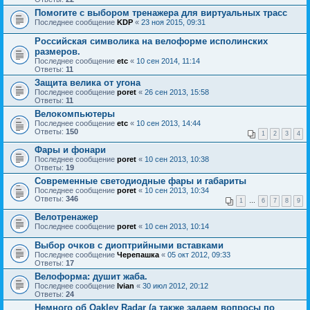
Помогите с выбором тренажера для виртуальных трасс
Последнее сообщение
KDP
«
23 ноя 2015, 09:31
Российская символика на велоформе исполинских
размеров.
Последнее сообщение
etc
«
10 сен 2014, 11:14
Ответы:
11
Защита велика от угона
Последнее сообщение
poret
«
26 сен 2013, 15:58
Ответы:
11
Велокомпьютеры
Последнее сообщение
etc
«
10 сен 2013, 14:44
Ответы:
150
1
2
3
4
Фары и фонари
Последнее сообщение
poret
«
10 сен 2013, 10:38
Ответы:
19
Современные светодиодные фары и габариты
Последнее сообщение
poret
«
10 сен 2013, 10:34
Ответы:
346
1
…
6
7
8
9
Велотренажер
Последнее сообщение
poret
«
10 сен 2013, 10:14
Выбор очков с диоптрийными вставками
Последнее сообщение
Черепашка
«
05 окт 2012, 09:33
Ответы:
17
Велоформа: душит жаба.
Последнее сообщение
Ivian
«
30 июл 2012, 20:12
Ответы:
24
Немного об Oakley Radar (а также задаем вопросы по