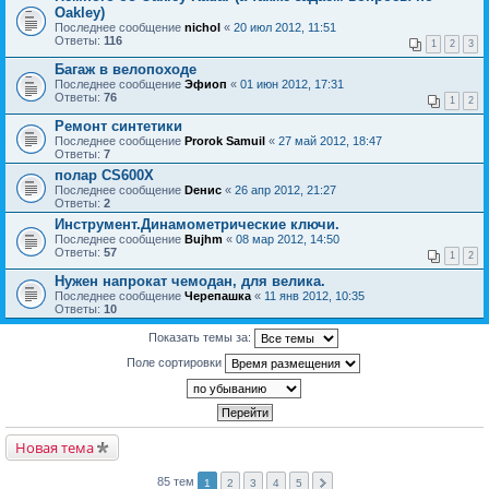
Oakley)
Последнее сообщение
nichol
«
20 июл 2012, 11:51
Ответы:
116
1
2
3
Багаж в велопоходе
Последнее сообщение
Эфиоп
«
01 июн 2012, 17:31
Ответы:
76
1
2
Ремонт синтетики
Последнее сообщение
Prorok Samuil
«
27 май 2012, 18:47
Ответы:
7
полар CS600X
Последнее сообщение
Dенис
«
26 апр 2012, 21:27
Ответы:
2
Инструмент.Динамометрические ключи.
Последнее сообщение
Bujhm
«
08 мар 2012, 14:50
Ответы:
57
1
2
Нужен напрокат чемодан, для велика.
Последнее сообщение
Черепашка
«
11 янв 2012, 10:35
Ответы:
10
Показать темы за:
Поле сортировки
Новая тема
85 тем
1
2
3
4
5