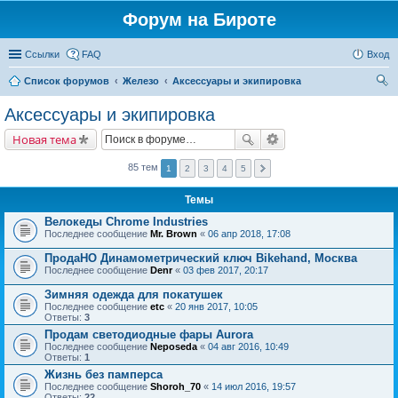
Форум на Бироте
Ссылки
FAQ
Вход
Список форумов
Железо
Аксессуары и экипировка
ои
Аксессуары и экипировка
ск
Новая тема
85 тем
1
2
3
4
5
Темы
Велокеды Chrome Industries
Последнее сообщение
Mr. Brown
«
06 апр 2018, 17:08
ПродаНО Динамометрический ключ Bikehand, Москва
Последнее сообщение
Denr
«
03 фев 2017, 20:17
Зимняя одежда для покатушек
Последнее сообщение
etc
«
20 янв 2017, 10:05
Ответы:
3
Продам светодиодные фары Aurora
Последнее сообщение
Neposeda
«
04 авг 2016, 10:49
Ответы:
1
Жизнь без памперса
Последнее сообщение
Shoroh_70
«
14 июл 2016, 19:57
Ответы:
22