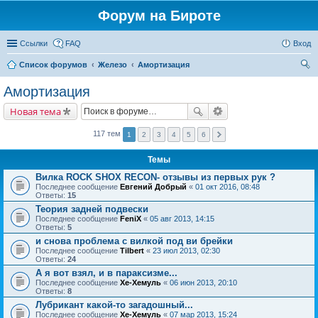
Форум на Бироте
Ссылки
FAQ
Вход
Список форумов
Железо
Амортизация
ои
Амортизация
ск
Новая тема
117 тем
1
2
3
4
5
6
Темы
Вилка ROCK SHOX RECON- отзывы из первых рук ?
Последнее сообщение
Евгений Добрый
«
01 окт 2016, 08:48
Ответы:
15
Теория задней подвески
Последнее сообщение
FeniX
«
05 авг 2013, 14:15
Ответы:
5
и снова проблема с вилкой под ви брейки
Последнее сообщение
Tilbert
«
23 июл 2013, 02:30
Ответы:
24
А я вот взял, и в параксизме...
Последнее сообщение
Хе-Хемуль
«
06 июн 2013, 20:10
Ответы:
8
Лубрикант какой-то загадошный...
Последнее сообщение
Хе-Хемуль
«
07 мар 2013, 15:24