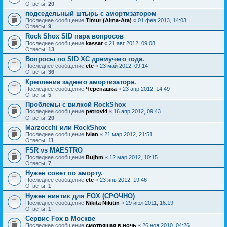
Ответы:
20
подседельный штырь с амортизатором
Последнее сообщение
Timur (Alma-Ata)
«
01 фев 2013, 14:03
Ответы:
9
Rock Shox SID пара вопросов
Последнее сообщение
kassar
«
21 авг 2012, 09:08
Ответы:
13
Вопросы по SID XC дремучего года.
Последнее сообщение
etc
«
23 май 2012, 09:14
Ответы:
36
Крепление заднего амортизатора.
Последнее сообщение
Черепашка
«
23 апр 2012, 14:49
Ответы:
5
Проблемы с вилкой RockShox
Последнее сообщение
petrovi4
«
16 апр 2012, 09:43
Ответы:
20
Marzocchi или RockShox
Последнее сообщение
Ivian
«
21 мар 2012, 21:51
Ответы:
11
FSR vs MAESTRO
Последнее сообщение
Bujhm
«
12 мар 2012, 10:15
Ответы:
7
Нужен совет по аморту.
Последнее сообщение
etc
«
23 янв 2012, 19:46
Ответы:
1
Нужен винтик для FOX (СРОЧНО)
Последнее сообщение
Nikita Nikitin
«
29 июл 2011, 16:19
Ответы:
1
Сервис Fox в Москве
Последнее сообщение
смотрящая в ночь
«
26 ноя 2010, 04:26