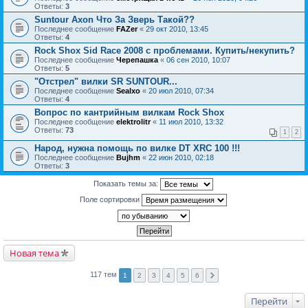
Ответы:
3
Suntour Axon Что За Зверь Такой??
Последнее сообщение
FAZer
«
29 окт 2010, 13:45
Ответы:
4
Rock Shox Sid Race 2008 с проблемами. Купить/некупить?
Последнее сообщение
Черепашка
«
06 сен 2010, 10:07
Ответы:
5
"Отстрел" вилки SR SUNTOUR...
Последнее сообщение
Sealxo
«
20 июл 2010, 07:34
Ответы:
4
Вопрос по кантрийным вилкам Rock Shox
Последнее сообщение
elektrolitr
«
11 июл 2010, 13:32
Ответы:
73
1
2
Народ, нужна помощь по вилке DT XRC 100 !!!
Последнее сообщение
Bujhm
«
22 июн 2010, 02:18
Ответы:
3
Показать темы за:
Поле сортировки
Новая тема
117 тем
1
2
3
4
5
6
Перейти