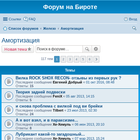
Форум на Бироте
Ссылки
FAQ
Вход
Список форумов
Железо
Амортизация
ои
Амортизация
ск
Новая тема
117 тем
1
2
3
4
5
6
Темы
Вилка ROCK SHOX RECON- отзывы из первых рук ?
Последнее сообщение
Евгений Добрый
«
01 окт 2016, 08:48
Ответы:
15
Теория задней подвески
Последнее сообщение
FeniX
«
05 авг 2013, 14:15
Ответы:
5
и снова проблема с вилкой под ви брейки
Последнее сообщение
Tilbert
«
23 июл 2013, 02:30
Ответы:
24
А я вот взял, и в параксизме...
Последнее сообщение
Хе-Хемуль
«
06 июн 2013, 20:10
Ответы:
8
Лубрикант какой-то загадошный...
Последнее сообщение
Хе-Хемуль
«
07 мар 2013, 15:24