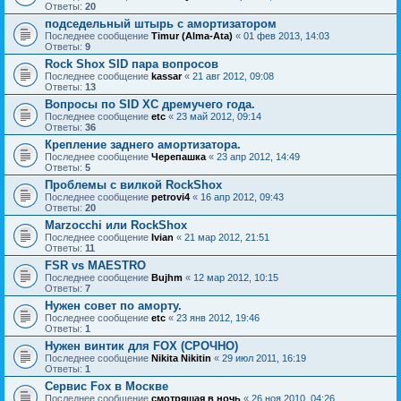
Ответы:
20
подседельный штырь с амортизатором
Последнее сообщение
Timur (Alma-Ata)
«
01 фев 2013, 14:03
Ответы:
9
Rock Shox SID пара вопросов
Последнее сообщение
kassar
«
21 авг 2012, 09:08
Ответы:
13
Вопросы по SID XC дремучего года.
Последнее сообщение
etc
«
23 май 2012, 09:14
Ответы:
36
Крепление заднего амортизатора.
Последнее сообщение
Черепашка
«
23 апр 2012, 14:49
Ответы:
5
Проблемы с вилкой RockShox
Последнее сообщение
petrovi4
«
16 апр 2012, 09:43
Ответы:
20
Marzocchi или RockShox
Последнее сообщение
Ivian
«
21 мар 2012, 21:51
Ответы:
11
FSR vs MAESTRO
Последнее сообщение
Bujhm
«
12 мар 2012, 10:15
Ответы:
7
Нужен совет по аморту.
Последнее сообщение
etc
«
23 янв 2012, 19:46
Ответы:
1
Нужен винтик для FOX (СРОЧНО)
Последнее сообщение
Nikita Nikitin
«
29 июл 2011, 16:19
Ответы:
1
Сервис Fox в Москве
Последнее сообщение
смотрящая в ночь
«
26 ноя 2010, 04:26