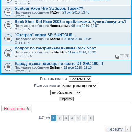
Ответы:
3
Suntour Axon Что За Зверь Такой??
Последнее сообщение
FAZer
«
29 окт 2010, 13:45
Ответы:
4
Rock Shox Sid Race 2008 с проблемами. Купить/некупить?
Последнее сообщение
Черепашка
«
06 сен 2010, 10:07
Ответы:
5
"Отстрел" вилки SR SUNTOUR...
Последнее сообщение
Sealxo
«
20 июл 2010, 07:34
Ответы:
4
Вопрос по кантрийным вилкам Rock Shox
Последнее сообщение
elektrolitr
«
11 июл 2010, 13:32
Ответы:
73
1
2
Народ, нужна помощь по вилке DT XRC 100 !!!
Последнее сообщение
Bujhm
«
22 июн 2010, 02:18
Ответы:
3
Показать темы за:
Поле сортировки
Новая тема
117 тем
1
2
3
4
5
6
Перейти