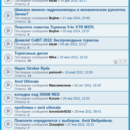
Последнее сообщение
elzaii
«
24 дек 2014, 00:17
Ответы:
2
Шимано женило гидрокалиперы и механические рукоятки.
Зачем?
Последнее сообщение
Bujhm
«
17 апр 2014, 23:48
Ответы:
11
Помогите советом.Тормоза V-br XTR M970.
Последнее сообщение
Bujhm
«
03 апр 2014, 23:57
Ответы:
9
Дожили! CeBIT 2012: беспроводные тормоза.
Последнее сообщение
elzaii
«
04 авг 2012, 12:17
Ответы:
8
Тормозные диски
Последнее сообщение
Miha
«
23 июл 2012, 10:19
Ответы:
40
1
2
Hayes Stroker Ryde
Последнее сообщение
petrovi4
«
16 май 2012, 12:09
Ответы:
14
Avid Ultimate
Последнее сообщение
Максимилиан
«
01 окт 2011, 19:18
Ответы:
19
колодки под SRAM RED
Последнее сообщение
Korum
«
29 апр 2011, 12:02
Ответы:
2
проблема с avid ultimate
Последнее сообщение
borodulin8102
«
28 янв 2011, 08:41
Ответы:
5
Помогите определится с выбором. Avid Вибрейков.
Последнее сообщение
21serghei
«
27 янв 2011, 15:21
Ответы:
7