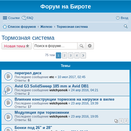
Форум на Бироте
Ссылки
FAQ
Вход
Список форумов
Железо
Тормозная система
ои
Тормозная система
ск
Новая тема
75 тем
1
2
3
4
Темы
перегрел диск
Последнее сообщение
etc
«
10 июл 2017, 02:45
Ответы:
8
Avid G3 SolidSweep 185 mm и Avid DB1
Последнее сообщение
volchyonok
«
24 апр 2016, 04:21
Ответы:
2
Влияние конструкции тормозов на нагрузки в вилке
Последнее сообщение
volchyonok
«
23 апр 2016, 19:39
Ответы:
17
Модуляция при торможении
Последнее сообщение
volchyonok
«
23 апр 2016, 19:05
Ответы:
51
1
2
Бонки под 26" и 28"