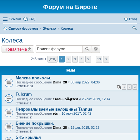
Форум на Бироте
Ссылки
FAQ
Вход
Список форумов
Железо
Колеса
ои
Колеса
ск
Новая тема
243 темы
1
2
3
4
5
…
13
Темы
Мелкие проколы.
Последнее сообщение
Dima_28
«
05 апр 2022, 04:36
Ответы:
81
1
2
3
Fulcrum
Последнее сообщение
стальной�тел
«
25 окт 2019, 12:14
Ответы:
1
Непрокалываемые велошины Tannus
Последнее сообщение
etc
«
10 июл 2017, 02:42
Ответы:
2
Биение покрышки.
Последнее сообщение
Dima_28
«
19 дек 2015, 02:23
Ответы:
2
SKS крылья