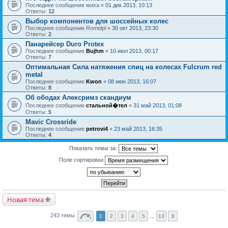
Последнее сообщение
миха
«
01 дек 2013, 10:13
Ответы:
12
Выбор компонентов для шоссейных колес
Последнее сообщение
Romelpl
«
30 окт 2013, 23:30
Ответы:
2
Панарейсер Duro Protex
Последнее сообщение
Bujhm
«
10 июл 2013, 00:17
Ответы:
7
Оптимальная Сила натяжения спиц на колесах Fulcrum red
metal
Последнее сообщение
Kwon
«
08 июн 2013, 16:07
Ответы:
8
Об ободах Алексримз скандиум
Последнее сообщение
стальной�тел
«
31 май 2013, 01:08
Ответы:
5
Mavic Crossride
Последнее сообщение
petrovi4
«
23 май 2013, 16:35
Ответы:
4
Показать темы за:
Поле сортировки
Новая тема
243 темы
1
2
3
4
5
…
13