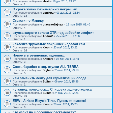
Последнее сообщение
elzaii
«
18 дек 2015, 13:27
Ответы:
1
О сроке жизни безкамерных покрышек.
Последнее сообщение
ppnikpa
«
03 дек 2015, 02:54
Ответы:
14
Страсти по Мавику.
Последнее сообщение
стальной�тел
«
13 июн 2015, 01:40
Ответы:
4
втулка заднего колеса XTR под вибрейки-люфтит
Последнее сообщение
AndruV
«
25 май 2015, 17:36
Ответы:
1
наклейка трубчатых покрышек - сделай сам
Последнее сообщение
Kwon
«
23 май 2015, 23:22
Ответы:
16
Новое в в резиновых изделиях.
Последнее сообщение
Artemiy
«
02 дек 2014, 16:41
Ответы:
3
Снять барабан с зад. втулки ALL TERRA
Последнее сообщение
Bujhm
«
25 июл 2014, 23:18
Ответы:
5
чем заменить ленту для герметизации обода
Последнее сообщение
Bujhm
«
06 июн 2014, 15:36
Ответы:
1
ну капец, понеслось... Спицовка заднего колеса
Последнее сообщение
Bujhm
«
24 май 2014, 22:26
Ответы:
19
ERW - Airless Bicycle Tires. Пугаемся вместе!
Последнее сообщение
Kwon
«
29 мар 2014, 15:25
Ответы:
9
Кто ездит на шоссейных бескамерках?