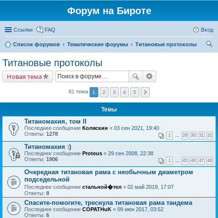
Форум на Бироте
Ссылки
FAQ
Вход
Список форумов
Тематические форумы
Титановые протоколы
ои
Титановые протоколы
ск
Новая тема
81 тема
1
2
3
4
5
Темы
Титаномахия, том II
Последнее сообщение
Коляскин
«
03 сен 2021, 19:40
Ответы:
1278
1
…
29
30
31
32
Титаномахия :)
Последнее сообщение
Proteus
«
29 сен 2008, 22:38
Ответы:
1906
1
…
45
46
47
48
Очередная титановая рама с необычным диаметром
подседельной
Последнее сообщение
стальной�тел
«
02 май 2019, 17:07
Ответы:
8
Спасите-помогите, треснула титановая рама тандема
Последнее сообщение
COPATHuK
«
09 июн 2017, 03:52
Ответы:
6