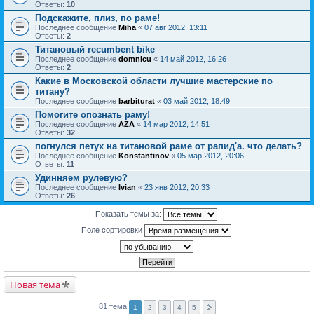
Ответы:
10
Подскажите, плиз, по раме!
Последнее сообщение
Miha
«
07 авг 2012, 13:11
Ответы:
2
Титановый recumbent bike
Последнее сообщение
domnicu
«
14 май 2012, 16:26
Ответы:
2
Какие в Московской области лучшие мастерские по
титану?
Последнее сообщение
barbiturat
«
03 май 2012, 18:49
Помогите опознать раму!
Последнее сообщение
AZA
«
14 мар 2012, 14:51
Ответы:
32
погнулся петух на титановой раме от рапид'а. что делать?
Последнее сообщение
Konstantinov
«
05 мар 2012, 20:06
Ответы:
11
Удинняем рулевую?
Последнее сообщение
Ivian
«
23 янв 2012, 20:33
Ответы:
26
Показать темы за:
Поле сортировки
Новая тема
81 тема
1
2
3
4
5