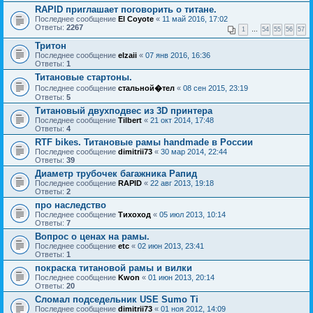
RAPID приглашает поговорить о титане.
Последнее сообщение
El Coyote
«
11 май 2016, 17:02
Ответы:
2267
1
…
54
55
56
57
Тритон
Последнее сообщение
elzaii
«
07 янв 2016, 16:36
Ответы:
1
Титановые стартоны.
Последнее сообщение
стальной�тел
«
08 сен 2015, 23:19
Ответы:
5
Tитановый двухподвес из 3D принтера
Последнее сообщение
Tilbert
«
21 окт 2014, 17:48
Ответы:
4
RTF bikes. Титановые рамы handmade в России
Последнее сообщение
dimitrii73
«
30 мар 2014, 22:44
Ответы:
39
Диаметр трубочек багажника Рапид
Последнее сообщение
RAPID
«
22 авг 2013, 19:18
Ответы:
2
про наследство
Последнее сообщение
Тихоход
«
05 июл 2013, 10:14
Ответы:
7
Вопрос о ценах на рамы.
Последнее сообщение
etc
«
02 июн 2013, 23:41
Ответы:
1
покраска титановой рамы и вилки
Последнее сообщение
Kwon
«
01 июн 2013, 20:14
Ответы:
20
Сломал подседельник USE Sumo Ti
Последнее сообщение
dimitrii73
«
01 ноя 2012, 14:09