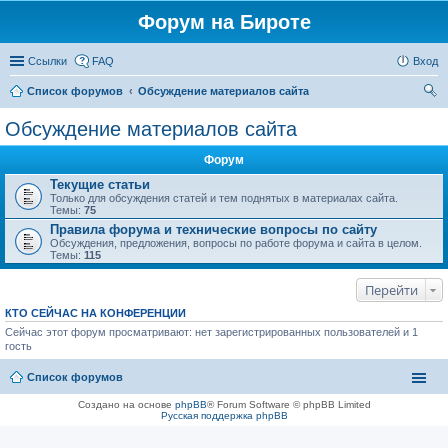
Форум на Бироте
Ссылки
FAQ
Вход
Список форумов
Обсуждение материалов сайта
ои
Обсуждение материалов сайта
ск
Форум
Текущие статьи
Только для обсуждения статей и тем поднятых в материалах сайта.
Темы:
75
Правила форума и технические вопросы по сайту
Обсуждения, предложения, вопросы по работе форума и сайта в целом.
Темы:
115
Перейти
КТО СЕЙЧАС НА КОНФЕРЕНЦИИ
Сейчас этот форум просматривают: нет зарегистрированных пользователей и 1
гость
Список форумов
Создано на основе
phpBB
® Forum Software © phpBB Limited
Русская поддержка phpBB