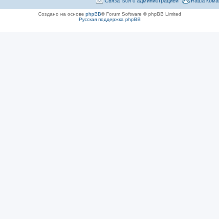
Связаться с администрацией
Наша кома
Создано на основе
phpBB
® Forum Software © phpBB Limited
Русская поддержка phpBB