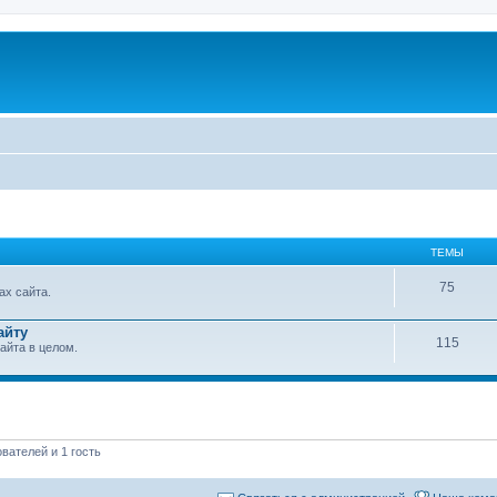
ТЕМЫ
75
ах сайта.
айту
115
айта в целом.
вателей и 1 гость