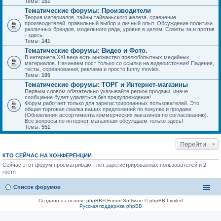
Темы:
151
Тематические форумы: Производители
Теория материалов, тайны тайваньского железа, сравнение
производителей, правильный выбор и личный опыт. Обсуждение политики
различных брендов, модельного ряда, уровня в целом. Советы за и против
- здесь.
Темы:
141
Тематические форумы: Видео и Фото.
В интернете XXI века есть множество прелюбопытных медийных
материалов. Начинаем пост только со ссылки на видеоисточник! Падения,
тесты, соревнования, реклама и просто funny movies.
Темы:
105
Тематические форумы: ТОРГ и Интернет-магазины
Первым словом обязательно указывайте регион продажи, иначе
сообщение будет удаляться без предупреждения!
Форум работает только для зарегистрированных пользователей. Это
общая торговая свалка ваших предложений по покупке и продаже
(Обновления ассортимента коммерческих магазинов по согласованию).
Все вопросы по интернет-магазинам обсуждаем только здесь!
Темы:
551
Перейти
КТО СЕЙЧАС НА КОНФЕРЕНЦИИ
Сейчас этот форум просматривают: нет зарегистрированных пользователей и 2
гостя
Список форумов
Создано на основе
phpBB
® Forum Software © phpBB Limited
Русская поддержка phpBB