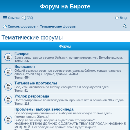
Форум на Бироте
Ссылки
FAQ
Вход
Список форумов
Тематические форумы
ои
Тематические форумы
ск
Форум
Галерея
Здесь хвастаемся своими байками, лучше которых нет. Велофетишизм.
Темы:
237
Велосалон
Общий велоразговор про все-все-все: уход за байком, концептуальные
споры, стили езды. Короче, травим БАЙКИ...
Темы:
454
Титановые протоколы
Все, что накопилось по титану, собирается и обсуждается здесь.
Темы:
81
Уголок ретрограда
Ностальгирование по велоизделиям прошлых лет, в основном 90-х годов ...
Темы:
118
Проблемы выбора велосипеда
Все обсуждения связанные с выбором велосипедов только здесь
(компоненты в Железе).
Выбор велосипеда, вопросы вида "Кона это хорошо?"
НАЗВАНИЕ ТЕМЫ ДОЛЖНО СОДЕРЖАТЬ ТЕМУ ВОПРОСА И НАЗВАНИЕ
МОДЕЛЕЙ. Несоблюдение правил: тема будет закрыта.