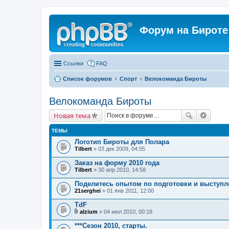
Форум на Бироте
Ссылки
FAQ
Список форумов
Спорт
Велокоманда Бироты
Велокоманда Бироты
Новая тема
ТЕМЫ
Логотип Бироты для Полара
Tilbert
» 03 дек 2009, 04:55
Заказ на форму 2010 года
Tilbert
» 30 апр 2010, 14:58
Поделитесь опытом по подготовки и выступл
21serghei
» 01 янв 2011, 12:00
TdF
alzium
» 04 июл 2010, 00:18
В
л
***Сезон 2010, старты.