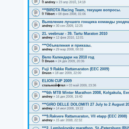
о
andrey
» 23 апр 2010, 14:18
ж
В
е
л
***BIROTA Racing Team, текущие вопросы.
н
о
и
Tilbert
» 08 фев 2008, 01:06
ж
В
я
е
л
Выявление лучшего гонщика команды уходяще
н
о
andrey
и
» 30 сен 2009, 12:25
ж
я
е
21. veebruar - 39. Tartu Maraton 2010
н
andrey
и
» 12 фев 2010, 12:01
я
***Объявления и приказы.
andrey
» 29 мар 2008, 00:33
Вело Календари на 2010 год
Druon
» 24 дек 2009, 20:36
В
л
Fuji 9 Rakke Rattamaraton (EEC 2009)
о
Druon
» 18 авг 2009, 22:00
ж
е
ELION CUP 2009
н
и
стальной�тел
» 03 май 2009, 23:36
я
***6th MTB Winter Marathon 2008, Kolgakula, Ees
andrey
» 16 дек 2008, 19:40
***GIRO DELLE DOLOMITI 27 July to 2 August 2
andrey
» 14 июл 2008, 19:22
***9.Rakvere Rattamaraton, VII etapp (EEC 2008)
andrey
» 15 авг 2008, 22:32
***2. Lembolovsky marathon, St.-Petersburg (RU