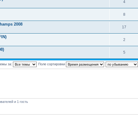
4
8
Champs 2008
17
FIN)
2
08)
5
темы за:
Поле сортировки
вателей и 1 гость