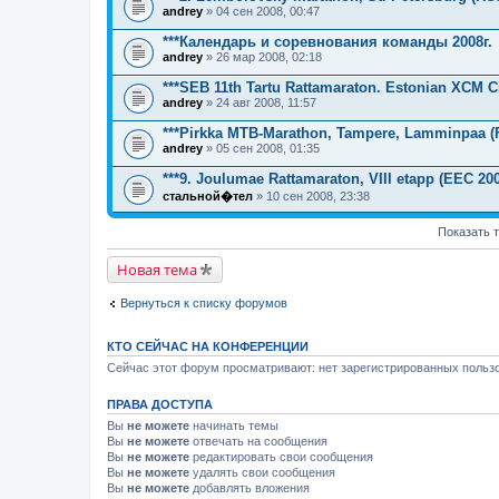
andrey
» 04 сен 2008, 00:47
***Календарь и соревнования команды 2008г.
andrey
» 26 мар 2008, 02:18
***SEB 11th Tartu Rattamaraton. Estonian XCM 
andrey
» 24 авг 2008, 11:57
***Pirkka MTB-Marathon, Tampere, Lamminpaa (
andrey
» 05 сен 2008, 01:35
***9. Joulumae Rattamaraton, VIII etapp (EEC 20
стальной�тел
» 10 сен 2008, 23:38
Показать 
Новая тема
Вернуться к списку форумов
КТО СЕЙЧАС НА КОНФЕРЕНЦИИ
Сейчас этот форум просматривают: нет зарегистрированных пользо
ПРАВА ДОСТУПА
Вы
не можете
начинать темы
Вы
не можете
отвечать на сообщения
Вы
не можете
редактировать свои сообщения
Вы
не можете
удалять свои сообщения
Вы
не можете
добавлять вложения