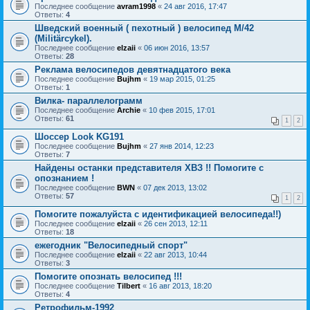
Последнее сообщение
avram1998
«
24 авг 2016, 17:47
Ответы:
4
Шведский военный ( пехотный ) велосипед M/42
(Militärcykel).
Последнее сообщение
elzaii
«
06 июн 2016, 13:57
Ответы:
28
Реклама велосипедов девятнадцатого века
Последнее сообщение
Bujhm
«
19 мар 2015, 01:25
Ответы:
1
Вилка- параллелограмм
Последнее сообщение
Archie
«
10 фев 2015, 17:01
Ответы:
61
1
2
Шоссер Look KG191
Последнее сообщение
Bujhm
«
27 янв 2014, 12:23
Ответы:
7
Найдены останки представителя ХВЗ !! Помогите с
опознанием !
Последнее сообщение
BWN
«
07 дек 2013, 13:02
Ответы:
57
1
2
Помогите пожалуйста с идентификацией велосипеда!!)
Последнее сообщение
elzaii
«
26 сен 2013, 12:11
Ответы:
18
ежегодник "Велосипедный спорт"
Последнее сообщение
elzaii
«
22 авг 2013, 10:44
Ответы:
3
Помогите опознать велосипед !!!
Последнее сообщение
Tilbert
«
16 авг 2013, 18:20
Ответы:
4
Ретрофильм-1992