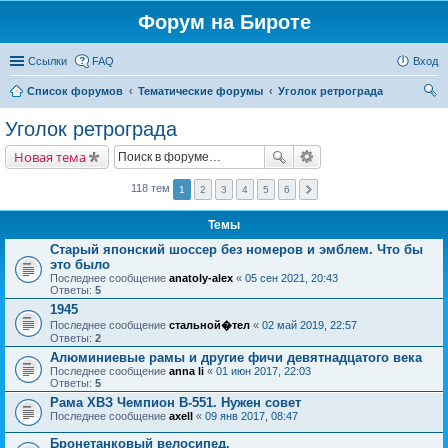
Форум на Бироте
Ссылки
FAQ
Вход
Список форумов
Тематические форумы
Уголок ретрограда
ои
Уголок ретрограда
ск
Новая тема
118 тем
1
2
3
4
5
6
Темы
Старый японский шоссер без номеров и эмблем. Что бы
это было
Последнее сообщение
anatoly-alex
«
05 сен 2021, 20:43
Ответы:
5
1945
Последнее сообщение
стальной�тел
«
02 май 2019, 22:57
Ответы:
2
Алюминиевые рамы и другие фичи девятнадцатого века
Последнее сообщение
anna li
«
01 июн 2017, 22:03
Ответы:
5
Рама ХВЗ Чемпион В-551. Нужен совет
Последнее сообщение
axell
«
09 янв 2017, 08:47
Бронетанковый велосипед.