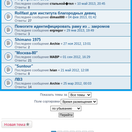
Последнее сообщение
стальной�тел
«
10 май 2013, 20:45
Ответы:
8
Rollfast для института благородных девиц
Последнее сообщение
dimas000
«
04 фев 2013, 01:42
Ответы:
27
Помогите идентифицировать раму из .. закромов
Последнее сообщение
ergregor
«
29 янв 2013, 19:49
Ответы:
3
Shimano 1975
Последнее сообщение
Archie
«
27 ноя 2012, 13:01
Ответы:
2
"Москва-80"
Последнее сообщение
MABP
«
01 сен 2012, 16:29
Ответы:
21
"Suntour"
Последнее сообщение
Ivian
«
21 май 2012, 12:08
Ответы:
8
ЛВЗ
Последнее сообщение
Archie
«
25 мар 2012, 00:03
Ответы:
14
Показать темы за:
Поле сортировки
Новая тема