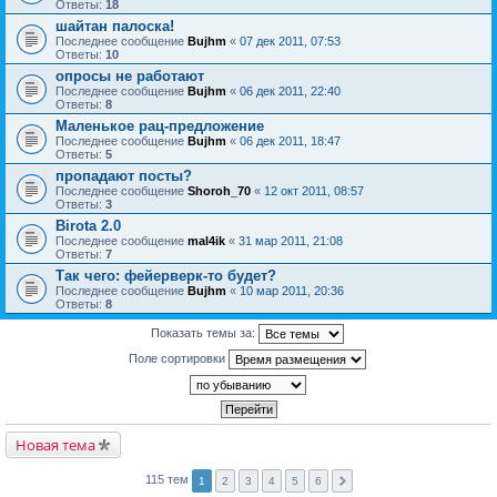
Ответы:
18
шайтан палоска!
Последнее сообщение
Bujhm
«
07 дек 2011, 07:53
Ответы:
10
опросы не работают
Последнее сообщение
Bujhm
«
06 дек 2011, 22:40
Ответы:
8
Маленькое рац-предложение
Последнее сообщение
Bujhm
«
06 дек 2011, 18:47
Ответы:
5
пропадают посты?
Последнее сообщение
Shoroh_70
«
12 окт 2011, 08:57
Ответы:
3
Birota 2.0
Последнее сообщение
mal4ik
«
31 мар 2011, 21:08
Ответы:
7
Так чего: фейерверк-то будет?
Последнее сообщение
Bujhm
«
10 мар 2011, 20:36
Ответы:
8
Показать темы за:
Поле сортировки
Новая тема
115 тем
1
2
3
4
5
6