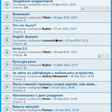
Злодеяния модераторов
Последнее сообщение
миха
«
19 фев 2015, 13:42
Ответы:
205
1
2
3
4
5
6
Внимание!
Последнее сообщение
Tilbert
«
05 фев 2015, 03:57
Ответы:
3
Что это было?
Последнее сообщение
Bujhm
«
27 окт 2014, 15:07
Ответы:
2
Апдейт форума
Последнее сообщение
стальной�тел
«
10 сен 2014, 01:11
Ответы:
10
birota 2.0
Последнее сообщение
Tilbert
«
28 май 2014, 16:57
Ответы:
40
1
2
Культура речи
Последнее сообщение
Bujhm
«
23 фев 2014, 19:37
Ответы:
11
не зайти на сайт\форум с мобильного устройства
Последнее сообщение
Andrey Nikolaevich
«
08 янв 2014, 19:16
Ответы:
2
Лента главной страницы скорее мертва, чем жива...
Последнее сообщение
Ivian
«
19 сен 2012, 09:45
Ответы:
7
Напоминалка о днях рождения
Последнее сообщение
Druon
«
16 мар 2012, 23:30
Ответы:
3
Бироту хакнули!
Последнее сообщение
Proteus
«
26 янв 2012, 15:23