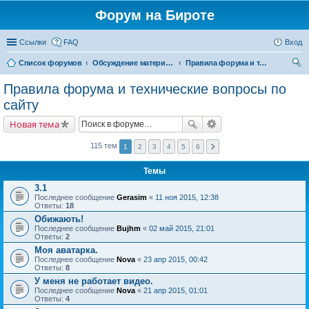
Форум на Бироте
Ссылки
FAQ
Вход
Список форумов
Обсуждение материалов сайта
Правила форума и технические вопросы по сайту
ои
Правила форума и технические вопросы по
ск
сайту
Новая тема
115 тем
1
2
3
4
5
6
Темы
3.1
Последнее сообщение
Gerasim
«
11 ноя 2015, 12:38
Ответы:
18
Обижають!
Последнее сообщение
Bujhm
«
02 май 2015, 21:01
Ответы:
2
Моя аватарка.
Последнее сообщение
Nova
«
23 апр 2015, 00:42
Ответы:
8
У меня не работает видео.
Последнее сообщение
Nova
«
21 апр 2015, 01:01
Ответы:
4