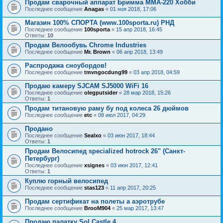
Продам сварочный аппарат Бримма ММА-220 Хобби
Последнее сообщение
Anagas
«
01 ноя 2018, 17:06
Магазин 100% СПОРТА (www.100sporta.ru) РНД
Последнее сообщение
100sporta
«
15 апр 2018, 16:45
Ответы:
10
Продам Велообувь Chrome Industries
Последнее сообщение
Mr. Brown
«
06 апр 2018, 13:49
Распродажа сноубордов!
Последнее сообщение
tmvngocdung99
«
03 апр 2018, 04:59
Продаю камеру SJCAM SJ5000 WiFi 16
Последнее сообщение
olegputsider
«
28 мар 2018, 15:26
Ответы:
1
Продам титановую раму бу под колеса 26 дюймов
Последнее сообщение
etc
«
08 июл 2017, 04:29
Продано
Последнее сообщение
Sealxo
«
03 июн 2017, 18:44
Ответы:
1
Продам Велосипед specialized hotrock 26" (Санкт-
Петербург)
Последнее сообщение
xsignes
«
03 июн 2017, 12:41
Ответы:
1
Куплю горный велосипед
Последнее сообщение
stas123
«
11 апр 2017, 20:25
Продам сертификат на полеты а аэротрубе
Последнее сообщение
BrooM904
«
25 мар 2017, 13:47
Продаю палатку Sol Castle 4