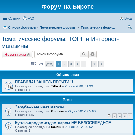
Форум на Бироте
Ссылки
FAQ
Вход
Список форумов
Тематические форумы
Тематические форумы: ТОРГ и Интернет-магазины
ои
Тематические форумы: ТОРГ и Интернет-
ск
магазины
Новая тема
550 тем
1
2
3
4
5
…
28
Объявления
ПРАВИЛА! ЗАШЕЛ- ПРОЧТИ!!!
Последнее сообщение
Tilbert
«
28 сен 2008, 01:33
Ответы:
1
Темы
Зарубежные инет магазы
Последнее сообщение
Gerasim
«
24 дек 2012, 05:06
Ответы:
145
1
2
3
4
Куплю-продам-отдам даром НЕ ВЕЛОСИПЕДНОЕ
Последнее сообщение
mal4ik
«
26 ноя 2012, 09:52
Ответы:
7