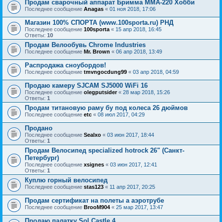
Продам сварочный аппарат Бримма ММА-220 Хобби
Последнее сообщение
Anagas
«
01 ноя 2018, 17:06
Магазин 100% СПОРТА (www.100sporta.ru) РНД
Последнее сообщение
100sporta
«
15 апр 2018, 16:45
Ответы:
10
Продам Велообувь Chrome Industries
Последнее сообщение
Mr. Brown
«
06 апр 2018, 13:49
Распродажа сноубордов!
Последнее сообщение
tmvngocdung99
«
03 апр 2018, 04:59
Продаю камеру SJCAM SJ5000 WiFi 16
Последнее сообщение
olegputsider
«
28 мар 2018, 15:26
Ответы:
1
Продам титановую раму бу под колеса 26 дюймов
Последнее сообщение
etc
«
08 июл 2017, 04:29
Продано
Последнее сообщение
Sealxo
«
03 июн 2017, 18:44
Ответы:
1
Продам Велосипед specialized hotrock 26" (Санкт-
Петербург)
Последнее сообщение
xsignes
«
03 июн 2017, 12:41
Ответы:
1
Куплю горный велосипед
Последнее сообщение
stas123
«
11 апр 2017, 20:25
Продам сертификат на полеты а аэротрубе
Последнее сообщение
BrooM904
«
25 мар 2017, 13:47
Продаю палатку Sol Castle 4