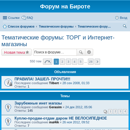
Форум на Бироте
Ссылки
FAQ
Вход
Список форумов
Тематические форумы
Тематические форумы: ТОРГ и Интернет-магазины
ои
Тематические форумы: ТОРГ и Интернет-
ск
магазины
Новая тема
550 тем
1
2
3
4
5
…
28
Объявления
ПРАВИЛА! ЗАШЕЛ- ПРОЧТИ!!!
Последнее сообщение
Tilbert
«
28 сен 2008, 01:33
Ответы:
1
Темы
Зарубежные инет магазы
Последнее сообщение
Gerasim
«
24 дек 2012, 05:06
Ответы:
145
1
2
3
4
Куплю-продам-отдам даром НЕ ВЕЛОСИПЕДНОЕ
Последнее сообщение
mal4ik
«
26 ноя 2012, 09:52
Ответы:
7