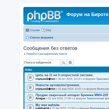
Форум на Бироте
Ссылки
FAQ
Список форумов
Сообщения без ответов
Перейти к расширенному поиску
ТЕМЫ
Цепь на 11 на 9 скоростной системе.
стальной�тел
» 30 окт 2019, 16:23 » в форуме
Трансмис
Новости ортовелостроения.
стальной�тел
» 31 мар 2019, 10:01 » в форуме
Велосало
Продам сварочный аппарат Бримма ММА-220
Anagas
» 01 ноя 2018, 17:06 » в форуме
Тематические фо
My new website
judithah16
» 21 авг 2018, 17:43 » в форуме
Велосипеды (о