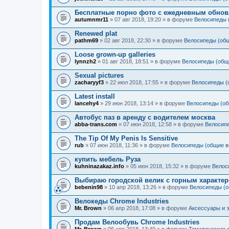
Бесплатные порно фото с ежедневным обно
autumnmr11
» 07 авг 2018, 19:20 » в форуме
Велосипеды 
Renewed plat
pathm69
» 02 авг 2018, 22:30 » в форуме
Велосипеды (об
Loose grown-up galleries
lynnzh2
» 01 авг 2018, 18:51 » в форуме
Велосипеды (общ
Sexual pictures
zacharyyf3
» 22 июл 2018, 17:55 » в форуме
Велосипеды (
Latest install
lancehy4
» 29 июн 2018, 13:14 » в форуме
Велосипеды (об
Автобус паз в аренду с водителем москва
abba-trans.com
» 07 июн 2018, 12:58 » в форуме
Велосип
The Tip Of My Penis Is Sensitive
rub
» 07 июн 2018, 11:36 » в форуме
Велосипеды (общие в
купить мебель Руза
kuhninazakaz.info
» 05 июн 2018, 15:32 » в форуме
Велос
Выбираю городской велик с горным характер
bebenin98
» 10 апр 2018, 13:26 » в форуме
Велосипеды (о
Велокеды Chrome Industries
Mr. Brown
» 06 апр 2018, 17:08 » в форуме
Аксессуары и 
Продам Велообувь Chrome Industries
Mr. Brown
» 06 апр 2018, 13:49 » в форуме
Тематические 