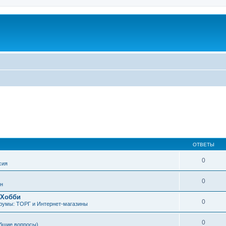
ОТВЕТЫ
0
сия
0
н
 Хобби
0
румы: ТОРГ и Интернет-магазины
0
бщие вопросы)