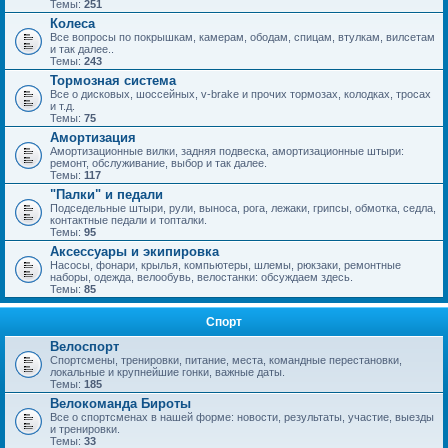
Темы:
251
Колеса
Все вопросы по покрышкам, камерам, ободам, спицам, втулкам, вилсетам
и так далее..
Темы:
243
Тормозная система
Все о дисковых, шоссейных, v-brake и прочих тормозах, колодках, тросах
и т.д.
Темы:
75
Амортизация
Амортизационные вилки, задняя подвеска, амортизационные штыри:
ремонт, обслуживание, выбор и так далее.
Темы:
117
"Палки" и педали
Подседельные штыри, рули, выноса, рога, лежаки, грипсы, обмотка, седла,
контактные педали и топталки.
Темы:
95
Аксессуары и экипировка
Насосы, фонари, крылья, компьютеры, шлемы, рюкзаки, ремонтные
наборы, одежда, велообувь, велостанки: обсуждаем здесь.
Темы:
85
Спорт
Велоспорт
Спортсмены, тренировки, питание, места, командные перестановки,
локальные и крупнейшие гонки, важные даты.
Темы:
185
Велокоманда Бироты
Все о спортсменах в нашей форме: новости, результаты, участие, выезды
и тренировки.
Темы:
33