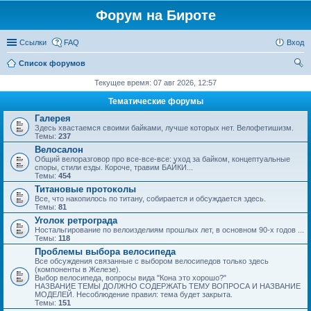
Форум на Бироте
Ссылки
FAQ
Вход
Список форумов
ои
Текущее время: 07 авг 2026, 12:57
ск
Тематические форумы
Галерея
Здесь хвастаемся своими байками, лучше которых нет. Велофетишизм.
Темы:
237
Велосалон
Общий велоразговор про все-все-все: уход за байком, концептуальные
споры, стили езды. Короче, травим БАЙКИ...
Темы:
454
Титановые протоколы
Все, что накопилось по титану, собирается и обсуждается здесь.
Темы:
81
Уголок ретрограда
Ностальгирование по велоизделиям прошлых лет, в основном 90-х годов ...
Темы:
118
Проблемы выбора велосипеда
Все обсуждения связанные с выбором велосипедов только здесь
(компоненты в Железе).
Выбор велосипеда, вопросы вида "Кона это хорошо?"
НАЗВАНИЕ ТЕМЫ ДОЛЖНО СОДЕРЖАТЬ ТЕМУ ВОПРОСА И НАЗВАНИЕ
МОДЕЛЕЙ. Несоблюдение правил: тема будет закрыта.
Темы:
151