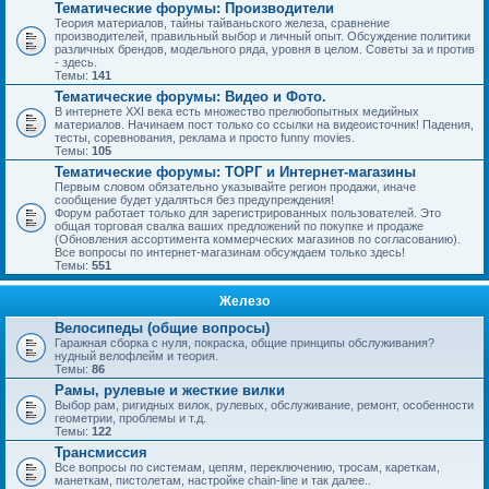
Тематические форумы: Производители
Теория материалов, тайны тайваньского железа, сравнение
производителей, правильный выбор и личный опыт. Обсуждение политики
различных брендов, модельного ряда, уровня в целом. Советы за и против
- здесь.
Темы:
141
Тематические форумы: Видео и Фото.
В интернете XXI века есть множество прелюбопытных медийных
материалов. Начинаем пост только со ссылки на видеоисточник! Падения,
тесты, соревнования, реклама и просто funny movies.
Темы:
105
Тематические форумы: ТОРГ и Интернет-магазины
Первым словом обязательно указывайте регион продажи, иначе
сообщение будет удаляться без предупреждения!
Форум работает только для зарегистрированных пользователей. Это
общая торговая свалка ваших предложений по покупке и продаже
(Обновления ассортимента коммерческих магазинов по согласованию).
Все вопросы по интернет-магазинам обсуждаем только здесь!
Темы:
551
Железо
Велосипеды (общие вопросы)
Гаражная сборка с нуля, покраска, общие принципы обслуживания?
нудный велофлейм и теория.
Темы:
86
Рамы, рулевые и жесткие вилки
Выбор рам, ригидных вилок, рулевых, обслуживание, ремонт, особенности
геометрии, проблемы и т.д.
Темы:
122
Трансмиссия
Все вопросы по системам, цепям, переключению, тросам, кареткам,
манеткам, пистолетам, настройке chain-line и так далее..