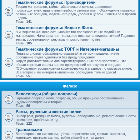
Тематические форумы: Производители
Теория материалов, тайны тайваньского железа, сравнение
производителей, правильный выбор и личный опыт. Обсуждение политики
различных брендов, модельного ряда, уровня в целом. Советы за и против
- здесь.
Темы:
141
Тематические форумы: Видео и Фото.
В интернете XXI века есть множество прелюбопытных медийных
материалов. Начинаем пост только со ссылки на видеоисточник! Падения,
тесты, соревнования, реклама и просто funny movies.
Темы:
105
Тематические форумы: ТОРГ и Интернет-магазины
Первым словом обязательно указывайте регион продажи, иначе
сообщение будет удаляться без предупреждения!
Форум работает только для зарегистрированных пользователей. Это
общая торговая свалка ваших предложений по покупке и продаже
(Обновления ассортимента коммерческих магазинов по согласованию).
Все вопросы по интернет-магазинам обсуждаем только здесь!
Темы:
551
Железо
Велосипеды (общие вопросы)
Гаражная сборка с нуля, покраска, общие принципы обслуживания?
нудный велофлейм и теория.
Темы:
86
Рамы, рулевые и жесткие вилки
Выбор рам, ригидных вилок, рулевых, обслуживание, ремонт, особенности
геометрии, проблемы и т.д.
Темы:
122
Трансмиссия
Все вопросы по системам, цепям, переключению, тросам, кареткам,
манеткам, пистолетам, настройке chain-line и так далее..