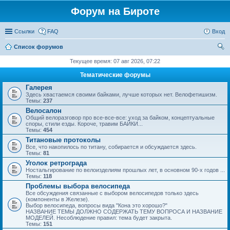
Форум на Бироте
Ссылки
FAQ
Вход
Список форумов
ои
Текущее время: 07 авг 2026, 07:22
ск
Тематические форумы
Галерея
Здесь хвастаемся своими байками, лучше которых нет. Велофетишизм.
Темы:
237
Велосалон
Общий велоразговор про все-все-все: уход за байком, концептуальные
споры, стили езды. Короче, травим БАЙКИ...
Темы:
454
Титановые протоколы
Все, что накопилось по титану, собирается и обсуждается здесь.
Темы:
81
Уголок ретрограда
Ностальгирование по велоизделиям прошлых лет, в основном 90-х годов ...
Темы:
118
Проблемы выбора велосипеда
Все обсуждения связанные с выбором велосипедов только здесь
(компоненты в Железе).
Выбор велосипеда, вопросы вида "Кона это хорошо?"
НАЗВАНИЕ ТЕМЫ ДОЛЖНО СОДЕРЖАТЬ ТЕМУ ВОПРОСА И НАЗВАНИЕ
МОДЕЛЕЙ. Несоблюдение правил: тема будет закрыта.
Темы:
151