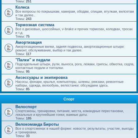
Темы:
251
Колеса
Все вопросы по покрышкам, камерам, ободам, спицам, втулкам, вилсетам
и так далее..
Темы:
243
Тормозная система
Все о дисковых, шоссейных, v-brake и прочих тормозах, колодках, тросах
и т.д.
Темы:
75
Амортизация
Амортизационные вилки, задняя подвеска, амортизационные штыри:
ремонт, обслуживание, выбор и так далее.
Темы:
117
"Палки" и педали
Подседельные штыри, рули, выноса, рога, лежаки, грипсы, обмотка, седла,
контактные педали и топталки.
Темы:
95
Аксессуары и экипировка
Насосы, фонари, крылья, компьютеры, шлемы, рюкзаки, ремонтные
наборы, одежда, велообувь, велостанки: обсуждаем здесь.
Темы:
85
Спорт
Велоспорт
Спортсмены, тренировки, питание, места, командные перестановки,
локальные и крупнейшие гонки, важные даты.
Темы:
185
Велокоманда Бироты
Все о спортсменах в нашей форме: новости, результаты, участие, выезды
и тренировки.
Темы:
33