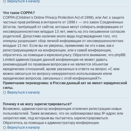
Вернуться к началу
Что такое COPPA?
COPPA (Children’s Online Privacy Protection Act of 1998), или Акт о защите
частных прав ребёнка в интернете от 1998 г. — это закон Соединённых
Штатов, требующий от сайтов, которые могут собирать информацию от
несовершеннолетних младше 13 лет, иметь на это письменное согласие
родителей. Допустимо наличие иного вида подтверждения того, что
опекуны разрешают сбор личной информации от несовершеннолетних
младше 13 лет. Если вы не уверены, применимо ли это к вам, как к
регистрирующемуся на конференции, или к самой конференции,
обратитесь за помощью к юрисконсульту. Обратите внимание, что phpBB
Limited администрация данной конференции не может давать
рекомендаций по правовым вопросам и не является объектом
юридических отношений, кроме указанных в ответе на вопрос «С кем
можно связаться по вопросу некорректного использования и/или
юридических вопросов, связанных с этой конференцией?».
Примечание переводчика: в России данный акт не имеет юридической
силы.
Вернуться к началу
Почему я не могу зарегистрироваться?
Возможно, администратор конференции отключил регистрацию новых
пользователей. Также возможно, что он заблокировал ваш IP-адрес или
запретил имя, под которым вы пытаетесь зарегистрироваться.
Обратитесь за помощью к администратору конференции.
Вернуться к началу