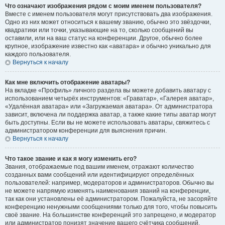
Что означают изображения рядом с моим именем пользователя?
Вместе с именем пользователя могут присутствовать два изображения.
Одно из них может относиться к вашему званию, обычно это звёздочки,
квадратики или точки, указывающие на то, сколько сообщений вы
оставили, или на ваш статус на конференции. Другое, обычно более
крупное, изображение известно как «аватара» и обычно уникально для
каждого пользователя.
Вернуться к началу
Как мне включить отображение аватары?
На вкладке «Профиль» личного раздела вы можете добавить аватару с
использованием четырёх инструментов: «Граватар», «Галерея аватар»,
«Удалённая аватара» или «Загружаемая аватара». От администратора
зависит, включена ли поддержка аватар, а также какие типы аватар могут
быть доступны. Если вы не можете использовать аватары, свяжитесь с
администратором конференции для выяснения причин.
Вернуться к началу
Что такое звание и как я могу изменить его?
Звания, отображаемые под вашим именем, отражают количество
созданных вами сообщений или идентифицируют определённых
пользователей: например, модераторов и администраторов. Обычно вы
не можете напрямую изменять наименования званий на конференции,
так как они установлены её администратором. Пожалуйста, не засоряйте
конференцию ненужными сообщениями только для того, чтобы повысить
своё звание. На большинстве конференций это запрещено, и модератор
или администратор понизят значение вашего счётчика сообщений.