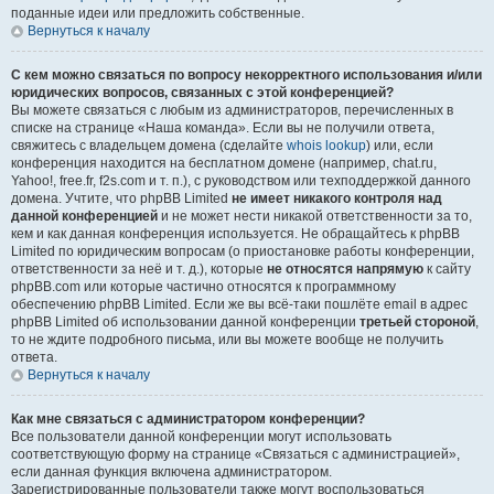
поданные идеи или предложить собственные.
Вернуться к началу
С кем можно связаться по вопросу некорректного использования и/или
юридических вопросов, связанных с этой конференцией?
Вы можете связаться с любым из администраторов, перечисленных в
списке на странице «Наша команда». Если вы не получили ответа,
свяжитесь с владельцем домена (сделайте
whois lookup
) или, если
конференция находится на бесплатном домене (например, chat.ru,
Yahoo!, free.fr, f2s.com и т. п.), с руководством или техподдержкой данного
домена. Учтите, что phpBB Limited
не имеет никакого контроля над
данной конференцией
и не может нести никакой ответственности за то,
кем и как данная конференция используется. Не обращайтесь к phpBB
Limited по юридическим вопросам (о приостановке работы конференции,
ответственности за неё и т. д.), которые
не относятся напрямую
к сайту
phpBB.com или которые частично относятся к программному
обеспечению phpBB Limited. Если же вы всё-таки пошлёте email в адрес
phpBB Limited об использовании данной конференции
третьей стороной
,
то не ждите подробного письма, или вы можете вообще не получить
ответа.
Вернуться к началу
Как мне связаться с администратором конференции?
Все пользователи данной конференции могут использовать
соответствующую форму на странице «Связаться с администрацией»,
если данная функция включена администратором.
Зарегистрированные пользователи также могут воспользоваться