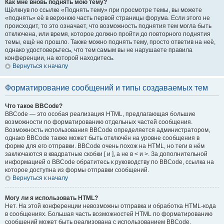
Как мне вновь поднять мою тему?
Щёлкнув по ссылке «Поднять тему» при просмотре темы, вы можете
«поднять» её в верхнюю часть первой страницы форума. Если этого не
происходит, то это означает, что возможность поднятия тем могла быть
отключена, или время, которое должно пройти до повторного поднятия
темы, ещё не прошло. Также можно поднять тему, просто ответив на неё,
однако удостоверьтесь, что тем самым вы не нарушаете правила
конференции, на которой находитесь.
Вернуться к началу
Форматирование сообщений и типы создаваемых тем
Что такое BBCode?
BBCode — это особая реализация HTML, предлагающая большие
возможности по форматированию отдельных частей сообщения.
Возможность использования BBCode определяется администратором,
однако BBCode также может быть отключён на уровне сообщения в
форме для его отправки. BBCode очень похож на HTML, но теги в нём
заключаются в квадратные скобки [ и ], а не в < и >. За дополнительной
информацией о BBCode обратитесь к руководству по BBCode, ссылка на
которое доступна из формы отправки сообщений.
Вернуться к началу
Могу ли я использовать HTML?
Нет. На этой конференции невозможны отправка и обработка HTML-кода
в сообщениях. Большая часть возможностей HTML по форматированию
сообщений может быть реализована с использованием BBCode.