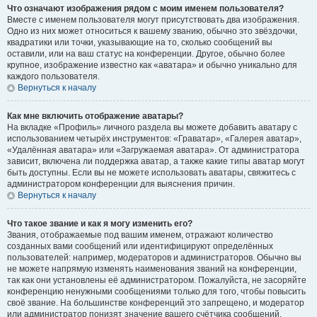
Что означают изображения рядом с моим именем пользователя?
Вместе с именем пользователя могут присутствовать два изображения.
Одно из них может относиться к вашему званию, обычно это звёздочки,
квадратики или точки, указывающие на то, сколько сообщений вы
оставили, или на ваш статус на конференции. Другое, обычно более
крупное, изображение известно как «аватара» и обычно уникально для
каждого пользователя.
Вернуться к началу
Как мне включить отображение аватары?
На вкладке «Профиль» личного раздела вы можете добавить аватару с
использованием четырёх инструментов: «Граватар», «Галерея аватар»,
«Удалённая аватара» или «Загружаемая аватара». От администратора
зависит, включена ли поддержка аватар, а также какие типы аватар могут
быть доступны. Если вы не можете использовать аватары, свяжитесь с
администратором конференции для выяснения причин.
Вернуться к началу
Что такое звание и как я могу изменить его?
Звания, отображаемые под вашим именем, отражают количество
созданных вами сообщений или идентифицируют определённых
пользователей: например, модераторов и администраторов. Обычно вы
не можете напрямую изменять наименования званий на конференции,
так как они установлены её администратором. Пожалуйста, не засоряйте
конференцию ненужными сообщениями только для того, чтобы повысить
своё звание. На большинстве конференций это запрещено, и модератор
или администратор понизят значение вашего счётчика сообщений.