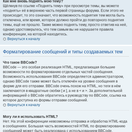
Как мне вновь поднять мою тему?
Щёлкнув по ссылке «Поднять тему» при просмотре темы, вы можете
«поднять» её в верхнюю часть первой страницы форума. Если этого не
происходит, то это означает, что возможность поднятия тем могла быть
отключена, или время, которое должно пройти до повторного поднятия
темы, ещё не прошло. Также можно поднять тему, просто ответив на неё,
однако удостоверьтесь, что тем самым вы не нарушаете правила
конференции, на которой находитесь.
Вернуться к началу
Форматирование сообщений и типы создаваемых тем
Что такое BBCode?
BBCode — это особая реализация HTML, предлагающая большие
возможности по форматированию отдельных частей сообщения.
Возможность использования BBCode определяется администратором,
однако BBCode также может быть отключён на уровне сообщения в
форме для его отправки. BBCode очень похож на HTML, но теги в нём
заключаются в квадратные скобки [ и ], а не в < и >. За дополнительной
информацией о BBCode обратитесь к руководству по BBCode, ссылка на
которое доступна из формы отправки сообщений.
Вернуться к началу
Могу ли я использовать HTML?
Нет. На этой конференции невозможны отправка и обработка HTML-кода
в сообщениях. Большая часть возможностей HTML по форматированию
сообщений может быть реализована с использованием BBCode.