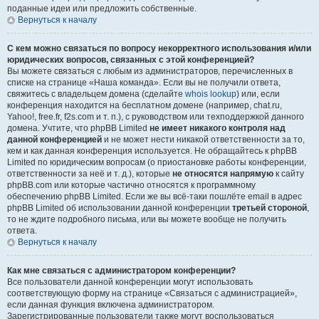
поданные идеи или предложить собственные.
Вернуться к началу
С кем можно связаться по вопросу некорректного использования и/или
юридических вопросов, связанных с этой конференцией?
Вы можете связаться с любым из администраторов, перечисленных в
списке на странице «Наша команда». Если вы не получили ответа,
свяжитесь с владельцем домена (сделайте
whois lookup
) или, если
конференция находится на бесплатном домене (например, chat.ru,
Yahoo!, free.fr, f2s.com и т. п.), с руководством или техподдержкой данного
домена. Учтите, что phpBB Limited
не имеет никакого контроля над
данной конференцией
и не может нести никакой ответственности за то,
кем и как данная конференция используется. Не обращайтесь к phpBB
Limited по юридическим вопросам (о приостановке работы конференции,
ответственности за неё и т. д.), которые
не относятся напрямую
к сайту
phpBB.com или которые частично относятся к программному
обеспечению phpBB Limited. Если же вы всё-таки пошлёте email в адрес
phpBB Limited об использовании данной конференции
третьей стороной
,
то не ждите подробного письма, или вы можете вообще не получить
ответа.
Вернуться к началу
Как мне связаться с администратором конференции?
Все пользователи данной конференции могут использовать
соответствующую форму на странице «Связаться с администрацией»,
если данная функция включена администратором.
Зарегистрированные пользователи также могут воспользоваться