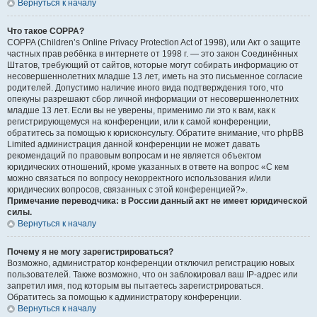
Вернуться к началу
Что такое COPPA?
COPPA (Children’s Online Privacy Protection Act of 1998), или Акт о защите
частных прав ребёнка в интернете от 1998 г. — это закон Соединённых
Штатов, требующий от сайтов, которые могут собирать информацию от
несовершеннолетних младше 13 лет, иметь на это письменное согласие
родителей. Допустимо наличие иного вида подтверждения того, что
опекуны разрешают сбор личной информации от несовершеннолетних
младше 13 лет. Если вы не уверены, применимо ли это к вам, как к
регистрирующемуся на конференции, или к самой конференции,
обратитесь за помощью к юрисконсульту. Обратите внимание, что phpBB
Limited администрация данной конференции не может давать
рекомендаций по правовым вопросам и не является объектом
юридических отношений, кроме указанных в ответе на вопрос «С кем
можно связаться по вопросу некорректного использования и/или
юридических вопросов, связанных с этой конференцией?».
Примечание переводчика: в России данный акт не имеет юридической
силы.
Вернуться к началу
Почему я не могу зарегистрироваться?
Возможно, администратор конференции отключил регистрацию новых
пользователей. Также возможно, что он заблокировал ваш IP-адрес или
запретил имя, под которым вы пытаетесь зарегистрироваться.
Обратитесь за помощью к администратору конференции.
Вернуться к началу