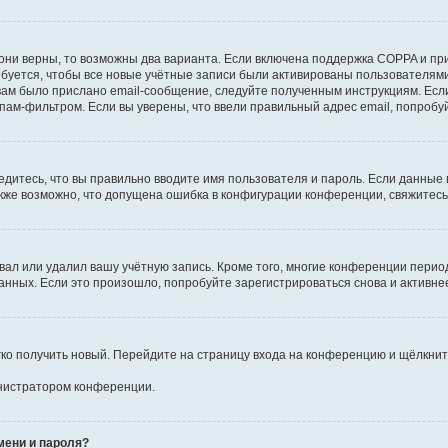
они верны, то возможны два варианта. Если включена поддержка COPPA и при 
уется, чтобы все новые учётные записи были активированы пользователями
ам было прислано email-сообщение, следуйте полученным инструкциям. Если
пам-фильтром. Если вы уверены, что ввели правильный адрес email, попробу
едитесь, что вы правильно вводите имя пользователя и пароль. Если данные
Также возможно, что допущена ошибка в конфигурации конференции, свяжитес
вал или удалил вашу учётную запись. Кроме того, многие конференции перио
ных. Если это произошло, попробуйте зарегистрироваться снова и активнее 
егко получить новый. Перейдите на страницу входа на конференцию и щёлкни
инистратором конференции.
мени и пароля?