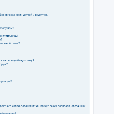
й в списках моих друзей и недругов?
и форумам?
стую страницу!
и?
ные мной темы?
ься на определённую тему?
форум?
ференции?
рректного использования и/или юридических вопросов, связанных
конференции?