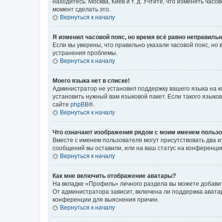
находитесь: Москва, Киев и т. д. Учтите, что изменять час
момент сделать это.
Вернуться к началу
Я изменил часовой пояс, но время всё равно неправильн
Если вы уверены, что правильно указали часовой пояс, н
устранения проблемы.
Вернуться к началу
Моего языка нет в списке!
Администратор не установил поддержку вашего языка на к
установить нужный вам языковой пакет. Если такого языко
сайте
phpBB
®.
Вернуться к началу
Что означают изображения рядом с моим именем польз
Вместе с именем пользователя могут присутствовать два и
сообщений вы оставили, или на ваш статус на конференции
Вернуться к началу
Как мне включить отображение аватары?
На вкладке «Профиль» личного раздела вы можете добавит
От администратора зависит, включена ли поддержка аватар
конференции для выяснения причин.
Вернуться к началу