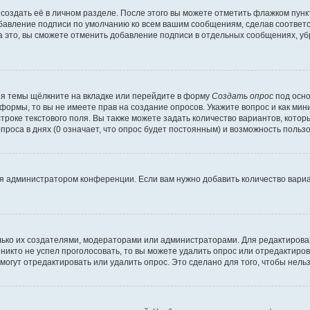
создать её в личном разделе. После этого вы можете отметить флажком пун
обавление подписи по умолчанию ко всем вашим сообщениям, сделав соотве
а это, вы сможете отменить добавление подписи в отдельных сообщениях, у
я темы щёлкните на вкладке или перейдите в форму
Создать опрос
под осно
 формы, то вы не имеете прав на создание опросов. Укажите вопрос и как ми
троке текстового поля. Вы также можете задать количество вариантов, котор
оса в днях (0 означает, что опрос будет постоянным) и возможность пользо
я администратором конференции. Если вам нужно добавить количество вари
только их создателями, модераторами или администраторами. Для редактиров
 никто не успел проголосовать, то вы можете удалить опрос или отредактиров
огут отредактировать или удалить опрос. Это сделано для того, чтобы нель