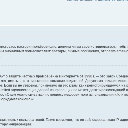
дминистратор настроил конференцию: должны ли вы зарегистрироваться, чтобы
 анонимным пользователям: аватары, личные сообщения, отправка email-сооб
.
 или Акт о защите частных прав ребёнка в интернете от 1998 г. — это закон Со
т, иметь на это письменное согласие родителей. Допустимо наличие иного
 Если вы не уверены, применимо ли это к вам, как к регистрирующемуся на 
Limited администрация данной конференции не может давать рекомендаций 
ос «С кем можно связаться по вопросу некорректного использования и/или ю
т юридической силы.
ию новых пользователей. Также возможно, что он заблокировал ваш IP-адре
атору конференции.