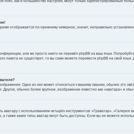
овой пояс, как и большинство настроек, могут только зарегистрированные пол
ое!
о время отображается по-прежнему неверное, значит, неправильно установле
онференции, или же просто никто не перевёл phpBB на ваш язык. Попробуйт
вого пакета не существует, то вы сами можете перевести phpBB на свой язы
ователя?
зображения. Одно из них может относиться к вашему званию, обычно это звёзд
. Другое, обычно более крупное, изображение известно как «аватара» и обы
ь аватару с использованием четырёх инструментов: «Граватар», «Галерея а
, а также какие типы аватар могут быть доступны. Если вы не можете испол