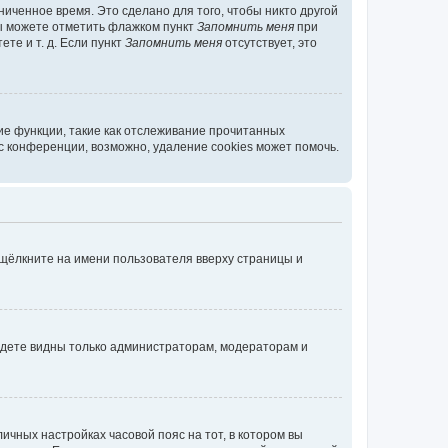
иченное время. Это сделано для того, чтобы никто другой
вы можете отметить флажком пункт
Запомнить меня
при
те и т. д. Если пункт
Запомнить меня
отсутствует, это
ие функции, такие как отслеживание прочитанных
 конференции, возможно, удаление cookies может помочь.
 щёлкните на имени пользователя вверху страницы и
будете видны только администраторам, модераторам и
личных настройках часовой пояс на тот, в котором вы