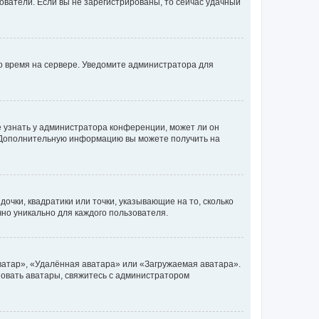
ьзователи. Если вы не зарегистрированы, то сейчас удачный
но время на сервере. Уведомите администратора для
е узнать у администратора конференции, может ли он
к. Дополнительную информацию вы можете получить на
очки, квадратики или точки, указывающие на то, сколько
чно уникально для каждого пользователя.
ватар», «Удалённая аватара» или «Загружаемая аватара».
ьзовать аватары, свяжитесь с администратором