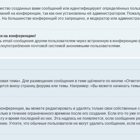
чество созданных вами сообщений или идентифицируют определённых польз
аний на конференции, так как они установлены её администратором. Пожал
е. На большинстве конференций это запрещено, и модератор или администра
ти на конференцию!
ь email-сообщения другим пользователям через встроенную в конференцию ф
ь злоупотребления почтовой системой анонимными пользователями.
овая тема». Для размещения сообщения в теме щёлкните по кнопке «Ответит
ится внизу страниц форума или темы. Например: «Вы можете начинать темы»
конференции, вы можете редактировать и удалять только свои собственные 
ько в течение ограниченного времени после его создания. Если кто-то уже 
дату и время последней из них. Эта надпись не появляется, если сообщение 
ию. Учтите, что обычные пользователи не могут удалить сообщение, если на 