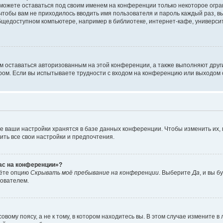
сможете оставаться под своим именем на конференции только некоторое огран
 чтобы вам не приходилось вводить имя пользователя и пароль каждый раз, 
щедоступном компьютере, например в библиотеке, интернет-кафе, университе
ам оставаться авторизованным на этой конференции, а также выполняют друг
ом. Если вы испытываете трудности с входом на конференцию или выходом с
е ваши настройки хранятся в базе данных конференции. Чтобы изменить их,
ить все свои настройки и предпочтения.
час на конференции»?
дёте опцию
Скрывать моё пребывание на конференции
. Выберите
Да
, и вы 
зователем.
вому поясу, а не к тому, в котором находитесь вы. В этом случае измените в 